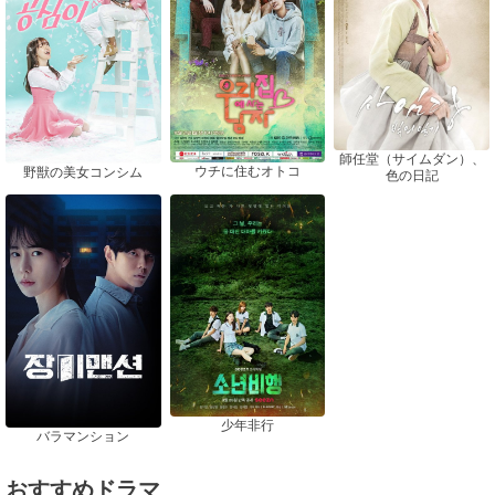
師任堂（サイムダン）、
ウチに住むオトコ
野獣の美女コンシム
色の日記
少年非行
バラマンション
おすすめドラマ