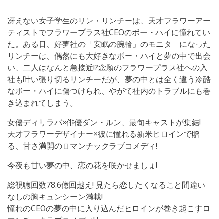
冴えない女子学生のリン・リンチーは、天才フラワーアー
ティストでフラワープラス社CEOのボー・ハイに憧れてい
た。ある日、好夢社の「安眠の腕輪」のモニターになった
リンチーは、偶然にも大好きなボー・ハイと夢の中で出会
い、二人はなんと急接近!?念願のフラワープラス社への入
社も叶い張り切るリンチーだが、夢の中とは全く違う冷酷
なボー・ハイに傷つけられ、やがて社内のトラブルにも巻
き込まれてしまう。
女優ディリラバ×俳優ダン・ルン、最旬キャストが集結!
天才フラワーデザイナー×彼に憧れる新米ヒロインで贈
る、甘さ満開のロマンチックラブコメディ!
今夜も甘い夢の中、恋の花を咲かせましょ!
総視聴回数78.6億回越え! 見たら恋したくなること間違い
なしの胸キュンシーン満載!
憧れのCEOの夢の中に入り込んだヒロインが巻き起こすロ