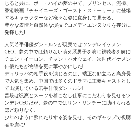
じると共に、ボー・ハイの夢の中で、プリンセス、泥棒、
香港映画『チャイニーズ・ゴースト・ストーリー』に登場
するキャラクターなど様々な姿に変身して見せる、
豊かな表情と自然体な演技でコメディエンヌぶりを存分に
発揮した!
人気若手俳優ダン・ルンが現実ではツンデレイケメン
CEO、夢の中では頼りない萌え系男子を演じ視聴者を虜に!
チェン・イーロン、チャン・ハオウェイ、次世代イケメン
俳優たちが物語を更に華やかにした!
ディリラバの相手役を演じるのは、端正な顔立ちと高身長
で人気を集め、中国では多くのドラマに主要キャストとし
て出演している若手俳優ダン・ルン!
普段は颯爽とスーツを着こなし仕事にこだわりを見せるツ
ンデレCEOだが、夢の中ではリン・リンチーに助けられる
ほど頼りなく、
少年のように照れたりする姿を見せ、そのギャップで視聴
者を虜に!