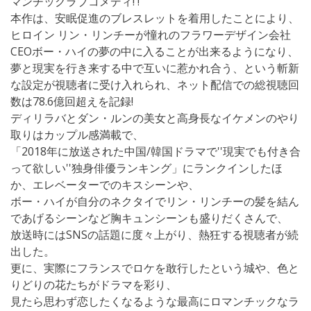
マンチックラブコメディ! !
本作は、安眠促進のブレスレットを着用したことにより、
ヒロイン リン・リンチーが憧れのフラワーデザイン会社
CEOボー・ハイの夢の中に入ることが出来るようになり、
夢と現実を行き来する中で互いに惹かれ合う、という斬新
な設定が視聴者に受け入れられ、ネット配信での総視聴回
数は78.6億回超えを記録!
ディリラバとダン・ルンの美女と高身長なイケメンのやり
取りはカップル感満載で、
「2018年に放送された中国/韓国ドラマで''現実でも付き合
って欲しい''独身俳優ランキング」にランクインしたほ
か、エレベーターでのキスシーンや、
ボー・ハイが自分のネクタイでリン・リンチーの髪を結ん
であげるシーンなど胸キュンシーンも盛りだくさんで、
放送時にはSNSの話題に度々上がり、熱狂する視聴者が続
出した。
更に、実際にフランスでロケを敢行したという城や、色と
りどりの花たちがドラマを彩り、
見たら思わず恋したくなるような最高にロマンチックなラ