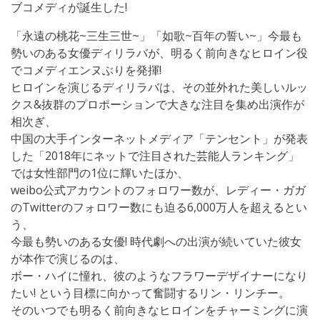
ブコメディが誕生した!
「永遠の桃花~三生三世~」「如歌~百年の誓い~」今最も
勢いのある女優ディリラバが、明るく前向きなヒロイン役
でコメディエンヌぶりを発揮!
ヒロインを演じるディリラバは、その並外れた美しいルッ
クス&抜群のプロポーションで大きな注目を集め出演作が
相次ぎ、
中国の大手インターネットメディア「テンセント」が発表
した「2018年にネットで注目された芸能人ランキング」
では女性部門の1位に輝いたほか、
weibo公式アカウントのフォロワー数が、レディー・ガガ
のTwitterのフォロワー数にも迫る6,000万人を超えるとい
う、
今最も勢いのある女優! 時代劇への出演が続いていた彼女
が本作で演じるのは、
ボー・ハイに憧れ、彼のようなフラワーデザイナーになり
たい! という目標に向かって奮闘するリン・リンチー。
そのいつでも明るく前向きなヒロインをチャーミングに演