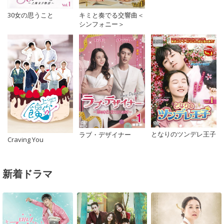
キミと奏でる交響曲＜
30女の思うこと
シンフォニー＞
となりのツンデレ王子
ラブ・デザイナー
Craving You
新着ドラマ