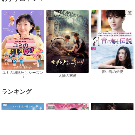
青い海の伝説
ユミの細胞たち シーズン
太陽の末裔
3
ランキング