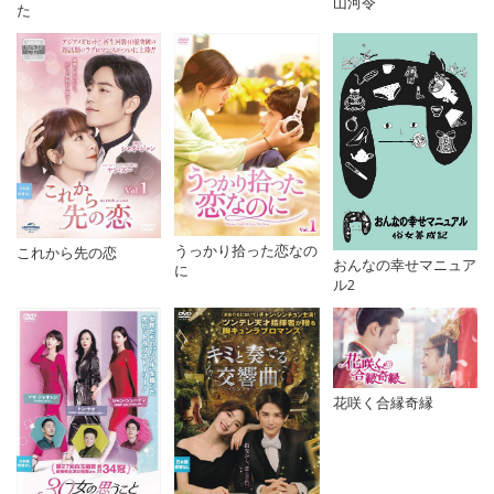
山河令
た
うっかり拾った恋なの
これから先の恋
おんなの幸せマニュア
に
ル2
花咲く合縁奇縁