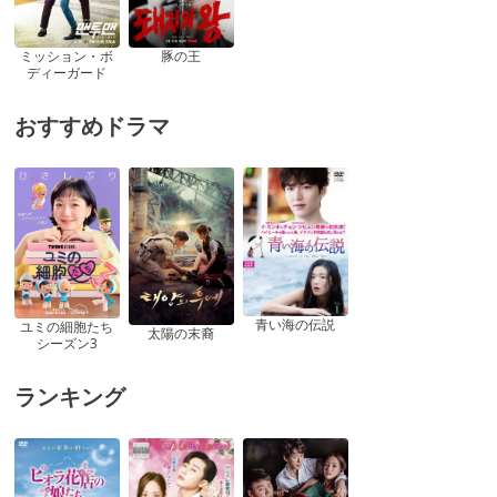
ミッション・ボ
豚の王
ディーガード
おすすめドラマ
青い海の伝説
ユミの細胞たち
太陽の末裔
シーズン3
ランキング