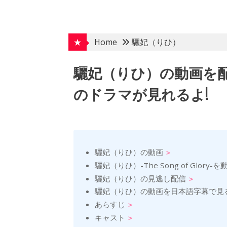
Skip
to
content
★
Home
驪妃（りひ）
驪妃（りひ）の動画を
のドラマが見れるよ!
驪妃（りひ）の動画
驪妃（りひ）-The Song of Glo
驪妃（りひ）の見逃し配信
驪妃（りひ）の動画を日本語字幕で見
あらすじ
キャスト