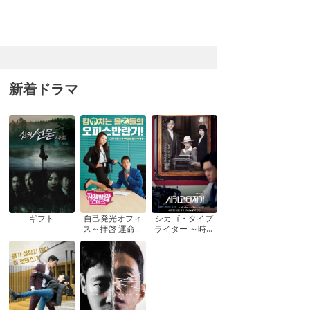
新着ドラマ
ギフト
自己発光オフィ
シカゴ・タイプ
ス～拝啓 運命の
ライター ～時を
女神さま! ～
越えてきみを想
う～