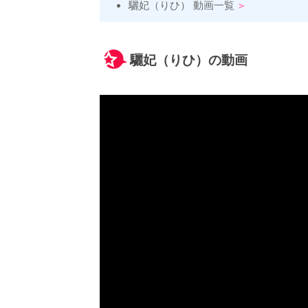
驪妃（りひ） 動画一覧
驪妃（りひ）の動画