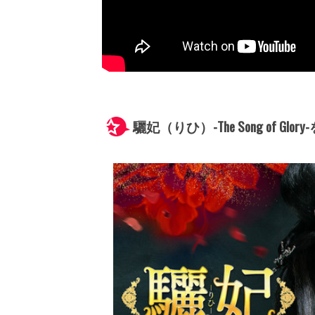
驪妃（りひ）-The Song of