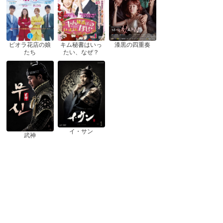
ピオラ花店の娘
漆黒の四重奏
キム秘書はいっ
たち
たい、なぜ？
イ・サン
武神