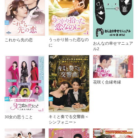
うっかり拾った恋なの
これから先の恋
おんなの幸せマニュア
に
ル2
花咲く合縁奇縁
キミと奏でる交響曲＜
30女の思うこと
シンフォニー＞