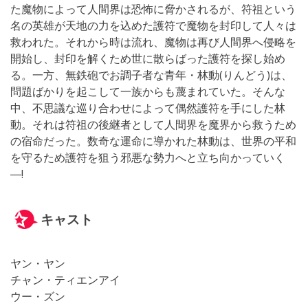
た魔物によって人間界は恐怖に脅かされるが、符祖という
名の英雄が天地の力を込めた護符で魔物を封印して人々は
救われた。それから時は流れ、魔物は再び人間界へ侵略を
開始し、封印を解くため世に散らばった護符を探し始め
る。一方、無鉄砲でお調子者な青年・林動(りんどう)は、
問題ばかりを起こして一族からも蔑まれていた。そんな
中、不思議な巡り合わせによって偶然護符を手にした林
動。それは符祖の後継者として人間界を魔界から救うため
の宿命だった。数奇な運命に導かれた林動は、世界の平和
を守るため護符を狙う邪悪な勢力へと立ち向かっていく
―!
キャスト
ヤン・ヤン
チャン・ティエンアイ
ウー・ズン