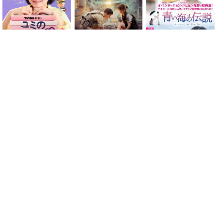
青い海の伝説
ユミの細胞たち シーズン
太陽の末裔
3
ランキング
ピオラ花店の娘たち