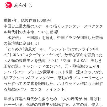
あらすじ
構想7年、総製作費100億円!
中国史上最大級のスケールで描くファンタジースペクタク
ル時代劇の大本命、ついに登場!
「水滸伝」「三国志」を超え、中国ドラマが到達した究極
の新境地に刮目せよ!
「ときめき?旋風ガール」「シンデレラはオンライン中!」
の”中国No.1スター”ヤン・ヤンが、数奇な宿命を背負った
＜人類の救世主＞を熱演! さらに『空海―KU-KAI―美しき
王妃の謎』チャン・ティエンアイ、元・飛輪海(フェイル
ンハイ)のウーズンほか豪華キャスト&超一流スタッフが集
結! アクション&ファンタジー、感動のラブストーリーとい
ったすべての要素を網羅した、ハリウッド大作にも匹敵す
る無敵のパワーエンターテイメント!
世界を漆黒の時代から救うため、1人の若者が神に選ばれ
たーーいま、伝説の救世主が降臨する。太古の昔、侵入し