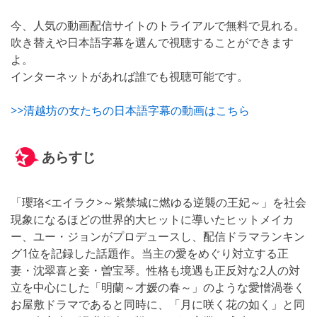
今、人気の動画配信サイトのトライアルで無料で見れる。
吹き替えや日本語字幕を選んで視聴することができます
よ。
インターネットがあれば誰でも視聴可能です。
>>清越坊の女たちの日本語字幕の動画はこちら
あらすじ
「瓔珞<エイラク>～紫禁城に燃ゆる逆襲の王妃～」を社会
現象になるほどの世界的大ヒットに導いたヒットメイカ
ー、ユー・ジョンがプロデュースし、配信ドラマランキン
グ1位を記録した話題作。当主の愛をめぐり対立する正
妻・沈翠喜と妾・曽宝琴。性格も境遇も正反対な2人の対
立を中心にした「明蘭～才媛の春～」のような愛憎渦巻く
お屋敷ドラマであると同時に、「月に咲く花の如く」と同