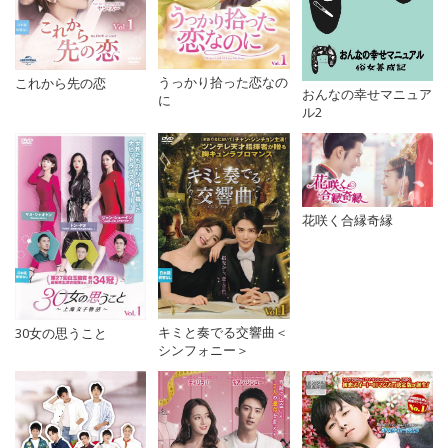
うっかり拾った恋なの
これから先の恋
おんなの幸せマニュア
に
ル2
花咲く合縁奇縁
キミと奏でる交響曲＜
30女の思うこと
シンフォニー＞