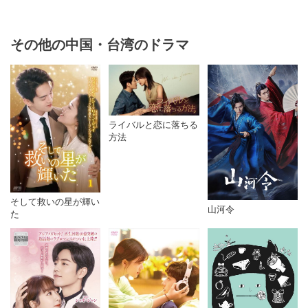
その他の中国・台湾のドラマ
ライバルと恋に落ちる
方法
そして救いの星が輝い
山河令
た