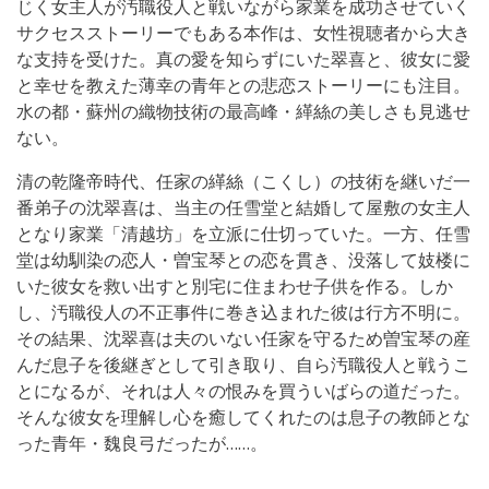
じく女主人が汚職役人と戦いながら家業を成功させていく
サクセスストーリーでもある本作は、女性視聴者から大き
な支持を受けた。真の愛を知らずにいた翠喜と、彼女に愛
と幸せを教えた薄幸の青年との悲恋ストーリーにも注目。
水の都・蘇州の織物技術の最高峰・緙絲の美しさも見逃せ
ない。
清の乾隆帝時代、任家の緙絲（こくし）の技術を継いだ一
番弟子の沈翠喜は、当主の任雪堂と結婚して屋敷の女主人
となり家業「清越坊」を立派に仕切っていた。一方、任雪
堂は幼馴染の恋人・曽宝琴との恋を貫き、没落して妓楼に
いた彼女を救い出すと別宅に住まわせ子供を作る。しか
し、汚職役人の不正事件に巻き込まれた彼は行方不明に。
その結果、沈翠喜は夫のいない任家を守るため曽宝琴の産
んだ息子を後継ぎとして引き取り、自ら汚職役人と戦うこ
とになるが、それは人々の恨みを買ういばらの道だった。
そんな彼女を理解し心を癒してくれたのは息子の教師とな
った青年・魏良弓だったが……。