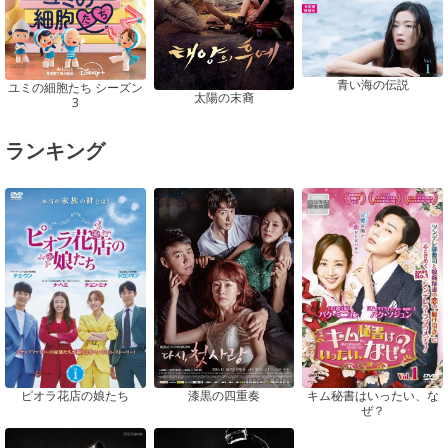
青い海の伝説
ユミの細胞たち シーズン
太陽の末裔
3
ランキング
ピオラ花店の娘たち
漆黒の四重奏
キム秘書はいったい、な
ぜ？