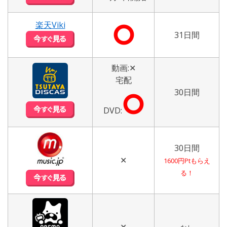
⭘
楽天Viki
31日間
動画:✕
宅配
30日間
⭘
DVD:
30日間
✕
1600円Ptもらえ
る！
✕