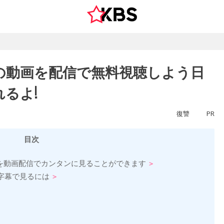
の動画を配信で無料視聴しよう日
るよ!
復讐
PR
目次
)を動画配信でカンタンに見ることができます
字幕で見るには