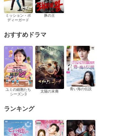
ミッション・ボ
豚の王
ディーガード
おすすめドラマ
青い海の伝説
ユミの細胞たち
太陽の末裔
シーズン3
ランキング