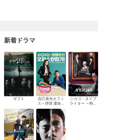
新着ドラマ
ギフト
自己発光オフィ
シカゴ・タイプ
ス～拝啓 運命の
ライター ～時を
女神さま! ～
越えてきみを想
う～