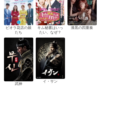
ピオラ花店の娘
漆黒の四重奏
キム秘書はいっ
たち
たい、なぜ？
イ・サン
武神