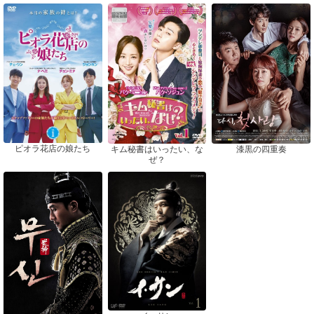
ピオラ花店の娘たち
漆黒の四重奏
キム秘書はいったい、な
ぜ？