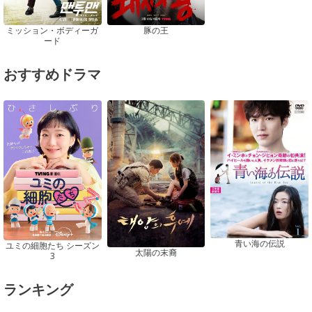
ミッション・ボディーガ
豚の王
ード
おすすめドラマ
青い海の伝説
ユミの細胞たち シーズン
太陽の末裔
3
ランキング