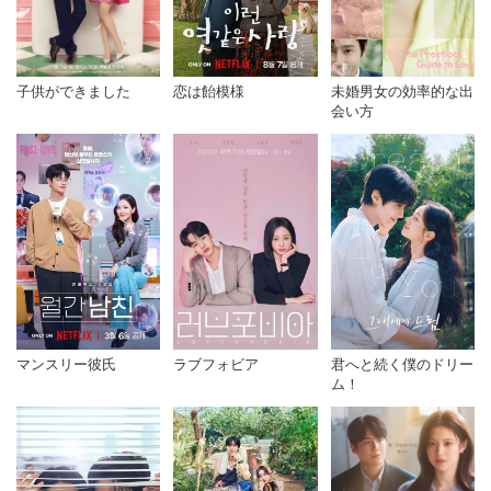
子供ができました
恋は飴模様
未婚男女の効率的な出
会い方
マンスリー彼氏
君へと続く僕のドリー
ラブフォビア
ム！