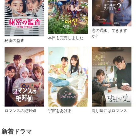
恋の通訳、できます
か?
本日も完売しました
秘密の監査
ロマンスの絶対値
宇宙をあげる
隠し味にはロマンス
新着ドラマ