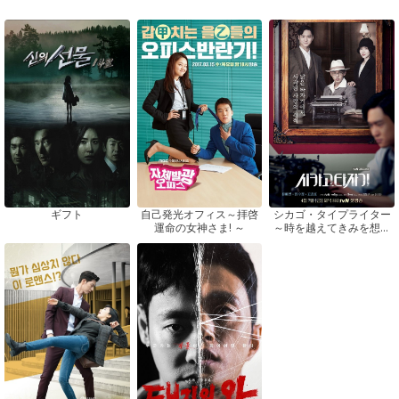
ギフト
自己発光オフィス～拝啓
シカゴ・タイプライター
運命の女神さま! ～
～時を越えてきみを想う
～