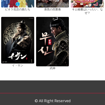
ピオラ花店の娘たち
漆黒の四重奏
キム秘書はいったい、な
ぜ？
イ・サン
武神
© All Right Reserved