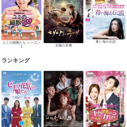
青い海の伝説
ユミの細胞たち シーズン
太陽の末裔
3
ランキング