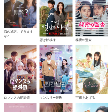
恋の通訳、できます
か?
恋は飴模様
秘密の監査
ロマンスの絶対値
マンスリー彼氏
宇宙をあげる