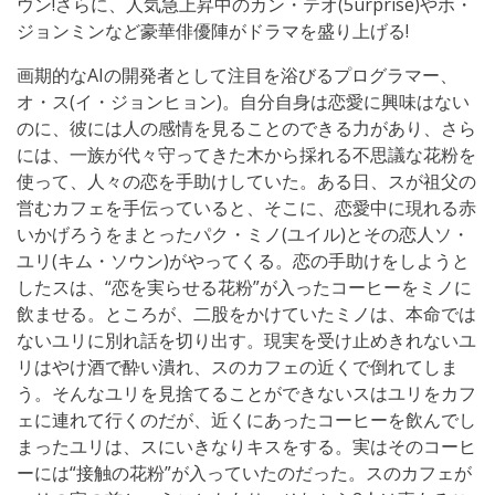
ウン!さらに、人気急上昇中のカン・テオ(5urprise)やホ・
ジョンミンなど豪華俳優陣がドラマを盛り上げる!
画期的なAIの開発者として注目を浴びるプログラマー、
オ・ス(イ・ジョンヒョン)。自分自身は恋愛に興味はない
のに、彼には人の感情を見ることのできる力があり、さら
には、一族が代々守ってきた木から採れる不思議な花粉を
使って、人々の恋を手助けしていた。ある日、スが祖父の
営むカフェを手伝っていると、そこに、恋愛中に現れる赤
いかげろうをまとったパク・ミノ(ユイル)とその恋人ソ・
ユリ(キム・ソウン)がやってくる。恋の手助けをしようと
したスは、“恋を実らせる花粉”が入ったコーヒーをミノに
飲ませる。ところが、二股をかけていたミノは、本命では
ないユリに別れ話を切り出す。現実を受け止めきれないユ
リはやけ酒で酔い潰れ、スのカフェの近くで倒れてしま
う。そんなユリを見捨てることができないスはユリをカフ
ェに連れて行くのだが、近くにあったコーヒーを飲んでし
まったユリは、スにいきなりキスをする。実はそのコーヒ
ーには“接触の花粉”が入っていたのだった。スのカフェが