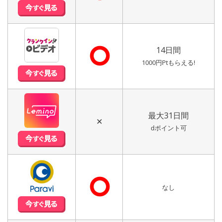
⭘
14日間
1000円Ptもらえる!
最大31日間
✕
dポイント可
⭘
なし