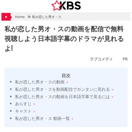
Skip
to
content
★
Home
私が恋した男オ・ス
私が恋した男オ・スの動画を配信で無料
視聴しよう日本語字幕のドラマが見れる
よ!
ラブコメディ
PR
目次
私が恋した男オ・スの動画
私が恋した男オ・スを動画配信でカンタンに見れる
私が恋した男オ・スの動画を日本語字幕で見るには
あらすじ
キャスト
私が恋した男オ・ス 動画一覧