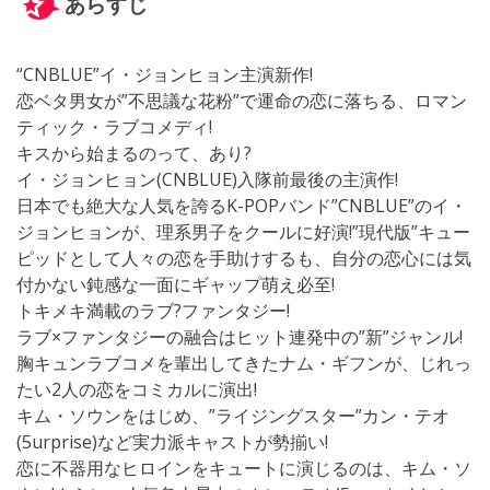
あらすじ
“CNBLUE”イ・ジョンヒョン主演新作!
恋ベタ男女が”不思議な花粉”で運命の恋に落ちる、ロマン
ティック・ラブコメディ!
キスから始まるのって、あり?
イ・ジョンヒョン(CNBLUE)入隊前最後の主演作!
日本でも絶大な人気を誇るK-POPバンド”CNBLUE”のイ・
ジョンヒョンが、理系男子をクールに好演!”現代版”キュー
ピッドとして人々の恋を手助けするも、自分の恋心には気
付かない鈍感な一面にギャップ萌え必至!
トキメキ満載のラブ?ファンタジー!
ラブ×ファンタジーの融合はヒット連発中の”新”ジャンル!
胸キュンラブコメを輩出してきたナム・ギフンが、じれっ
たい2人の恋をコミカルに演出!
キム・ソウンをはじめ、”ライジングスター”カン・テオ
(5urprise)など実力派キャストが勢揃い!
恋に不器用なヒロインをキュートに演じるのは、キム・ソ