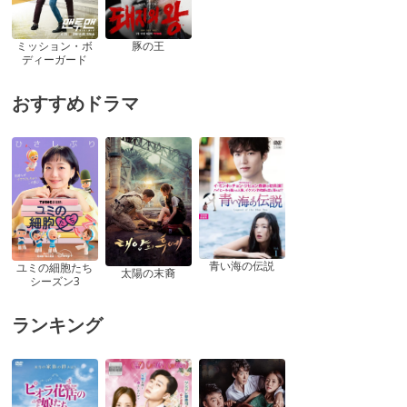
ミッション・ボ
豚の王
ディーガード
おすすめドラマ
青い海の伝説
ユミの細胞たち
太陽の末裔
シーズン3
ランキング