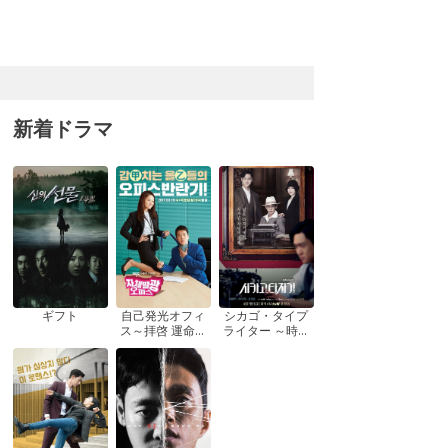
新着ドラマ
ギフト
自己発光オフィ
シカゴ・タイプ
ス～拝啓 運命の
ライター ～時を
女神さま! ～
越えてきみを想
う～