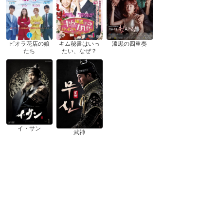
ピオラ花店の娘
漆黒の四重奏
キム秘書はいっ
たち
たい、なぜ？
イ・サン
武神