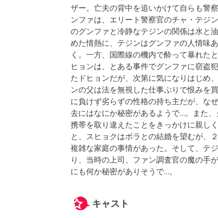
ザー。亡夫の背中を追いかけて自らも警
ンファは、エリート警察官のチャ・テジ
のグンファと冷静なテジンの関係は水と
めた情熱に、テジンはグンファの人情味
く。一方、国際線の機内で酔って暴れた
ヒョンは、とある事件でグンファに窃盗
たドヒョンだが、次第に気になりはじめ、
ンの父は法を無視した仕事ぶりで恨みを
に負けず劣らずの性格の持ち主だが、な
去にはなにか秘密があるようで…。また、
携帯を取り違えたことをきっかけに親し
と、スヒョクはボラとの結婚を望むが、
複雑な家庭の事情があった。そして、テ
り、当時の上司、ファン調査官の魔の手
にも何か秘密がありそうで…。
キャスト