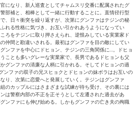
察官になり、新人巡査としてチャムスリ交番に配属されたグ
ン警部補と、相棒として一緒に行動することに。直情径行型
油で、日々衝突を繰り返すが、次第にグンファはテジンの秘
あふれる性格に気づき、お互い引かれあうようになってい
ところをテジンに取り押さえられ、逆恨みしている実業家ド
犯の仲間と勘違いされる。最初はグンファを目の敵にしてい
グンファを中心にドヒョン、テジンの三角関係に…。ドヒョ
買うことも多いグレーな実業家で、長男であるドヒョンも父
ぜかグンファの清廉な人柄に引かれる。そしてドヒョンの過
グンファの双子の兄スヒョクとドヒョンの妹ボラはお互いの
くなり、次第に恋愛へと発展していく。テジンはグンファ
２組のカップルにはさまざまな試練が待ち受け、その裏には
ジンは警察内部の不正を正そうとして左遷された過去があ
がグンファにも伸び始める。しかもグンファの亡き夫の殉職