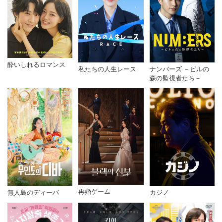
酔いしれるロマンス
私たちの人生レース
ナンバーズ －ビルの
森の監視者たち－
再婚ゲーム
無人島のディーバ
カジノ