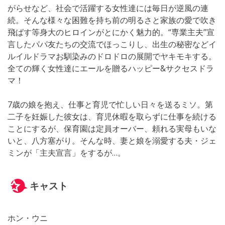
がらせなど、社会で活躍する女性達には毎日が逆風の連
続。そんな様々な困難を持ち前の明るさと家族の愛で吹き
飛ばす等身大のヒロインがとにかく魅力的。“専業主夫”宣
言したパパ友たちの交流でほっこりし、出生の秘密などイ
ルイルドラマお馴染みのドロドロの展開でヤキモキする。
全ての輝く女性達にエールを贈るハッピー&サクセスドラ
マ！
7歳の娘を抱え、仕事と育児で忙しい日々を送るミソ。第
二子を妊娠した彼女は、育児休暇を取らずに仕事を続ける
ことにするが、保育園は定員オーバー、頼れる実母もいな
いと、八方塞がり。そんな時、妻と娘を溺愛する夫・ジェ
ミンが「主夫宣言」をするが…。
キャスト
ホン・ウニ