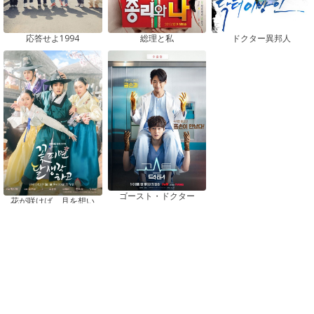
応答せよ1994
総理と私
ドクター異邦人
ゴースト・ドクター
花が咲けば、月を想い
おすすめドラマ