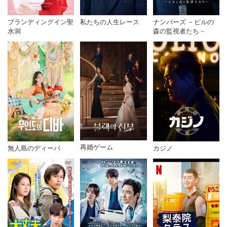
私たちの人生レース
ナンバーズ －ビルの
ブランディングイン聖
森の監視者たち－
水洞
再婚ゲーム
無人島のディーバ
カジノ