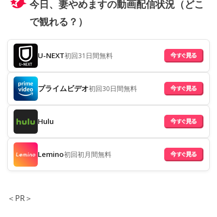
今日、妻やめますの動画配信状況（どこ
で観れる？）
U-NEXT
初回31日間無料
プライムビデオ
初回30日間無料
Hulu
Lemino
初回初月間無料
＜PR＞