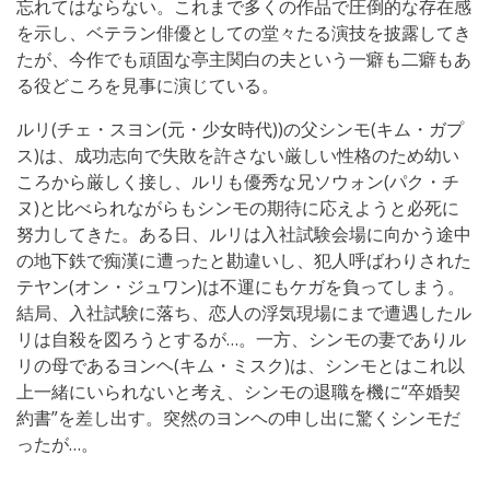
忘れてはならない。これまで多くの作品で圧倒的な存在感
を示し、ベテラン俳優としての堂々たる演技を披露してき
たが、今作でも頑固な亭主関白の夫という一癖も二癖もあ
る役どころを見事に演じている。
ルリ(チェ・スヨン(元・少女時代))の父シンモ(キム・ガプ
ス)は、成功志向で失敗を許さない厳しい性格のため幼い
ころから厳しく接し、ルリも優秀な兄ソウォン(パク・チ
ヌ)と比べられながらもシンモの期待に応えようと必死に
努力してきた。ある日、ルリは入社試験会場に向かう途中
の地下鉄で痴漢に遭ったと勘違いし、犯人呼ばわりされた
テヤン(オン・ジュワン)は不運にもケガを負ってしまう。
結局、入社試験に落ち、恋人の浮気現場にまで遭遇したル
リは自殺を図ろうとするが…。一方、シンモの妻でありル
リの母であるヨンヘ(キム・ミスク)は、シンモとはこれ以
上一緒にいられないと考え、シンモの退職を機に“卒婚契
約書”を差し出す。突然のヨンヘの申し出に驚くシンモだ
ったが…。