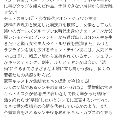
に再びタッグを組んだ作品。予測できない展開から目が離
せない!
チェ・スヨン(元・少女時代)×オン・ジュワン主演!
抜群の表現力と安定した演技力を披露し、女優としても活
躍中のガールズグループ少女時代出身のチェ・スヨンが父
親シンモからのプレッシャーから逃げ出し自分の人生を生
きたいと願う女性主人公イ・ルリ役を熱演!また、ルリと
ラブラインを繰り広げるチョン・テヤン役には、人気ドラ
マに出演し、幅広い層から支持されているオン・ジュワン
がキャスティング。劇中、ルリとテヤンが出会い、”結
婚”に至るまでさまざまな困難に立ち向かう姿は、多くの
若者たちの共感を呼んだ。
豪華キャストが集結!女たちの反乱が今始まる!
ルリの父親であるシンモの妻ヨンヘ役には、愛憎劇の常連
キム・ミスクが登場!夫の言いなりで長く辛かった結婚生
活を終わらせ”卒婚”したいとシンモに宣言するシーンは、
まさに世の奥様方の心情を代弁しているかのよう。また、
卒婚宣言をされるシンモ役を務めるキム・ガプスの存在も