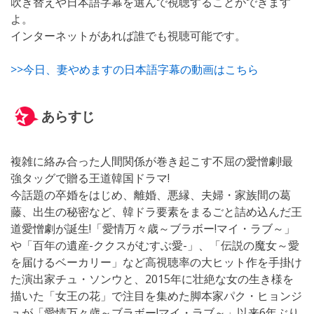
吹き替えや日本語字幕を選んで視聴することができます
よ。
インターネットがあれば誰でも視聴可能です。
>>今日、妻やめますの日本語字幕の動画はこちら
あらすじ
複雑に絡み合った人間関係が巻き起こす不屈の愛憎劇!最
強タッグで贈る王道韓国ドラマ!
今話題の卒婚をはじめ、離婚、悪縁、夫婦・家族間の葛
藤、出生の秘密など、韓ドラ要素をまるごと詰め込んだ王
道愛憎劇が誕生!「愛情万々歳～ブラボー!マイ・ラブ～」
や「百年の遺産-ククスがむすぶ愛-」、「伝説の魔女～愛
を届けるベーカリー」など高視聴率の大ヒット作を手掛け
た演出家チュ・ソンウと、2015年に壮絶な女の生き様を
描いた「女王の花」で注目を集めた脚本家パク・ヒョンジ
ュが「愛情万々歳～ブラボー!マイ・ラブ～」以来6年ぶり