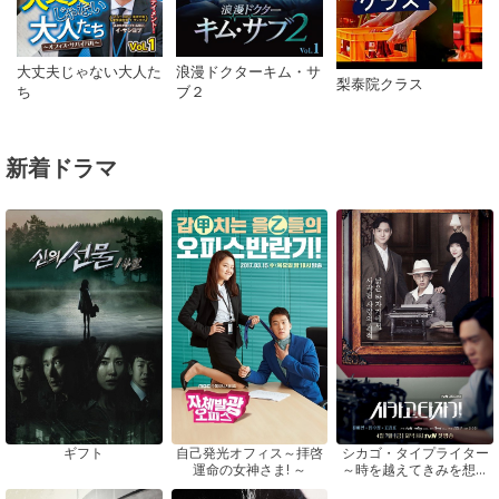
浪漫ドクターキム・サ
大丈夫じゃない大人た
梨泰院クラス
ブ２
ち
新着ドラマ
ギフト
自己発光オフィス～拝啓
シカゴ・タイプライター
運命の女神さま! ～
～時を越えてきみを想う
～