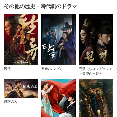
その他の歴史・時代劇のドラマ
濁流
呑金/タングム
元敬（ウォンギョン）
～欲望の王妃～
魅惑の人