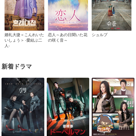
婚礼大捷＜こんれいた
恋人～あの日聞いた花
シュルプ
いしょう＞ -愛結ぶ二
の咲く音～
人-
新着ドラマ