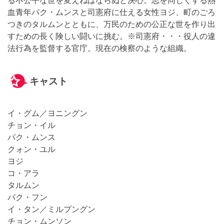
血青年パク・ムンスと司憲府に仕える女性ヨジ、町のごろ
つきのタルムンとともに、万民のための公正な世を作り出
すための長く険しい闘いに挑む。※司憲府・・・役人の違
法行為を監督する官庁。現在の検察のような組織。
キャスト
イ・グム／ヨニングン
チョン・イル
パク・ムンス
クォン・ユル
ヨジ
コ・アラ
タルムン
パク・フン
イ・タン／ミルプングン
チョン・ムンソン