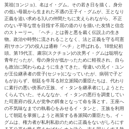
英祖(ヨンジョ)、名はイ・グム。その若き日を描く。身分
の低い母親から生まれた不遇の王子イ・グムが、王となり
正義を追い求める3人の仲間たちに支えられながら、不正
のない平等な世を目指す不屈の道のりを描いた友情と信念
のストーリー。「ヘチ」とは善と悪を裁く伝説上の生き
物。政治や時勢に流されることなく、法と正義を守る司憲
府(サホンブ)の役人は通称「ヘチ」と呼ばれる。18世紀初
頭。第19代王、粛宗(スクチョン)の次男イ・グムは聡明な
青年だったが、母の身分が低かったために軽視され、自ら
も政治に関わらぬように生きてきた。母違いの兄イ・ユン
が王位継承者の世子(セジャ)になっていたが、病弱で子ど
もがおらず、朝廷を牛耳る対立派閥の重臣たちは、代わり
に素行の悪い傍系の王族、イ・タンを継承者にしようとた
くらんでいた。そんななか、イ・タンの悪行を調査してい
た司憲府の役人が党争の餌食となって命を落とす。王座へ
の不気味なまでの執着心をみせるイ・タンと、王族を利用
して朝廷を掌握しようと画策する各派閥の重臣たち。イ・
グムは、権力者が私利私欲のために正義をないがしろにす
る不公平な世を変えねばならぬと決心。志を同じくする熱