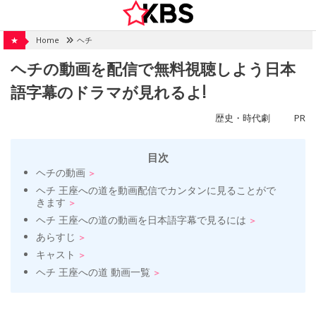
Skip
to
content
★
Home
ヘチ
ヘチの動画を配信で無料視聴しよう日本
語字幕のドラマが見れるよ!
歴史・時代劇
PR
目次
ヘチの動画
ヘチ 王座への道を動画配信でカンタンに見ることがで
きます
ヘチ 王座への道の動画を日本語字幕で見るには
あらすじ
キャスト
ヘチ 王座への道 動画一覧