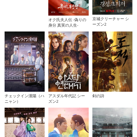
京城クリーチャー シ
オク氏夫人伝 -偽りの
ーズン2
身分 真実の人生-
チェックイン漢陽（ハ
アスダル年代記 シー
剣の詩
ニャン）
ズン2