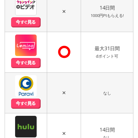
14日間
✕
1000円Ptもらえる!
⭘
最大31日間
dポイント可
✕
なし
14日間
✕
なし