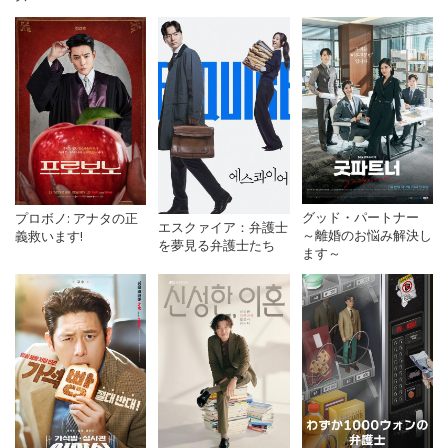
グッド・パートナー
プロボノ: アナタの正
エスクァイア：弁護士
～離婚のお悩み解決し
義救います!
を夢見る弁護士たち
ます～