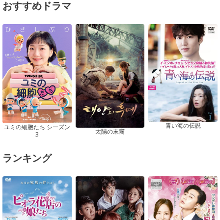
おすすめドラマ
青い海の伝説
ユミの細胞たち シーズン
太陽の末裔
3
ランキング