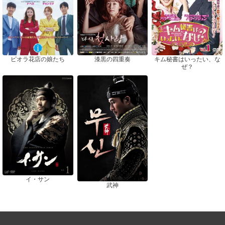
ピオラ花店の娘たち
漆黒の四重奏
キム秘書はいったい、な
ぜ？
イ・サン
武神