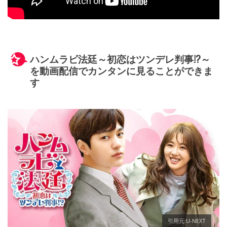
ハンムラビ法廷～初恋はツンデレ判事!?～
を動画配信でカンタンに見ることができま
す
引用元:U-NEXT