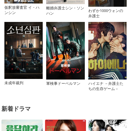
仮釈放審査官 イ・ハ
離婚弁護士シン・ソン
わずか1000ウォンの
ンシン
ハン
弁護士
未成年裁判
軍検事ドーベルマン
ハイエナ －弁護士た
ちの生存ゲーム－
新着ドラマ