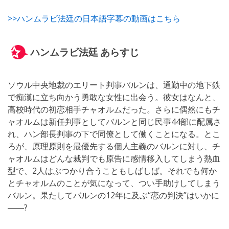
>>ハンムラビ法廷の日本語字幕の動画はこちら
ハンムラビ法廷 あらすじ
ソウル中央地裁のエリート判事バルンは、通勤中の地下鉄
で痴漢に立ち向かう勇敢な女性に出会う。彼女はなんと、
高校時代の初恋相手チャオルムだった。さらに偶然にもチ
ャオルムは新任判事としてバルンと同じ民事44部に配属さ
れ、ハン部長判事の下で同僚として働くことになる。とこ
ろが、原理原則を最優先する個人主義のバルンに対し、チ
ャオルムはどんな裁判でも原告に感情移入してしまう熱血
型で、2人はぶつかり合うこともしばしば。それでも何か
とチャオルムのことが気になって、つい手助けしてしまう
バルン。果たしてバルンの12年に及ぶ“恋の判決”はいかに
――?