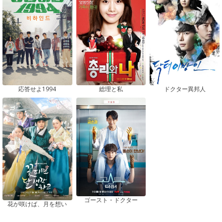
応答せよ1994
総理と私
ドクター異邦人
ゴースト・ドクター
花が咲けば、月を想い