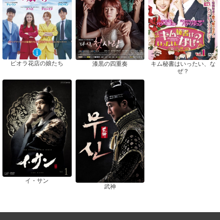
ピオラ花店の娘たち
漆黒の四重奏
キム秘書はいったい、な
ぜ？
イ・サン
武神