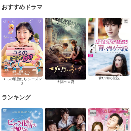
おすすめドラマ
青い海の伝説
ユミの細胞たち シーズン
太陽の末裔
3
ランキング