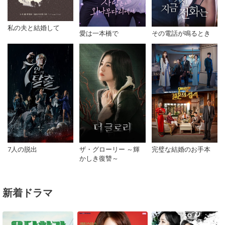
私の夫と結婚して
愛は一本橋で
その電話が鳴るとき
7人の脱出
ザ・グローリー ～輝
完璧な結婚のお手本
かしき復讐～
新着ドラマ