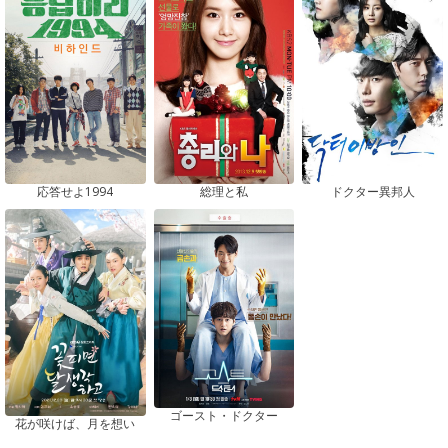
応答せよ1994
総理と私
ドクター異邦人
ゴースト・ドクター
花が咲けば、月を想い