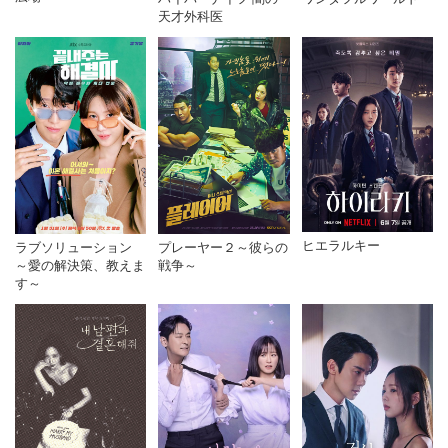
天才外科医
ヒエラルキー
ラブソリューション
プレーヤー２～彼らの
～愛の解決策、教えま
戦争～
す～