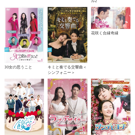
ル2
花咲く合縁奇縁
キミと奏でる交響曲＜
30女の思うこと
シンフォニー＞