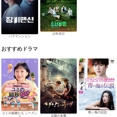
少年非行
バラマンション
おすすめドラマ
青い海の伝説
ユミの細胞たち シーズン
太陽の末裔
3