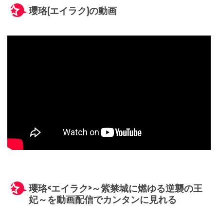
瓔珞(エイラク)の動画
瓔珞<エイラク>～紫禁城に燃ゆる逆襲の王
妃～を動画配信でカンタンに見れる