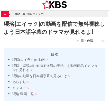
Skip
to
content
★
Home
瓔珞(エイラク)
瓔珞(エイラク)の動画を配信で無料視聴し
よう日本語字幕のドラマが見れるよ!
中国・台湾
PR
目次
瓔珞(エイラク)の動画
瓔珞～紫禁城に燃ゆる逆襲の王妃～を動画配信でカンタ
ンに見れる
瓔珞の動画を日本語字幕で見るには
あらすじ
キャスト
瓔珞 動画一覧