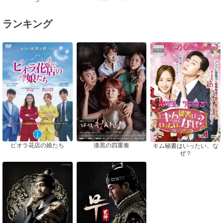
ランキング
ピオラ花店の娘たち
漆黒の四重奏
キム秘書はいったい、な
ぜ？