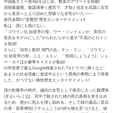
中国版エミー賞4冠をはじめ、数多のアワードを制覇!
清朝最盛期、陰謀渦巻く後宮で、才知と信念を武器に女官
から皇后へと上り詰めた型破りな女性がいた――
前代未聞の”逆襲型”歴史エンターテイメント!!
私は、誰にも負けない。
「コウラン伝 始皇帝の母」ウー・ジンイェンが、実在の
皇后をモデルにした”やられたらやり返す”不屈のヒロイン
を熱演!
さらに「項羽と劉邦 鴻門の会」チン・ラン、「コウラン
伝 始皇帝の母」ニエ・ユエン、「招揺(しょうよう)」シュ
ー・カイほか豪華キャストが集結!
の年世界で最もGoogle検索されたTVドラマに輝くなど、
あまりの社会現象に放送中止という異例の事態にまで発展
した、かつてない痛快歴史エンターテイメント!
清の乾隆帝の時代、繍坊の女官として後宮に入った魏瓔珞
(ぎえいらく)は、宮中で殺された姉の死の真相を突き止め
るため、密かに犯人を捜し始める。そして姉の遺品に皇后
の弟・富察傅恒(フチャふこう)の持ち物を見つけると、彼