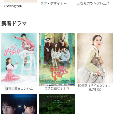
となりのツンデレ王子
ラブ・デザイナー
Craving You
新着ドラマ
師任堂（サイムダン）、
ウチに住むオトコ
野獣の美女コンシム
色の日記