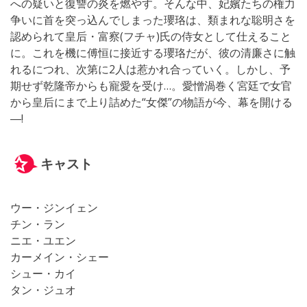
への疑いと復讐の炎を燃やす。そんな中、妃嬪たちの権力
争いに首を突っ込んでしまった瓔珞は、類まれな聡明さを
認められて皇后・富察(フチャ)氏の侍女として仕えること
に。これを機に傅恒に接近する瓔珞だが、彼の清廉さに触
れるにつれ、次第に2人は惹かれ合っていく。しかし、予
期せず乾隆帝からも寵愛を受け…。愛憎渦巻く宮廷で女官
から皇后にまで上り詰めた“女傑”の物語が今、幕を開ける
―!
キャスト
ウー・ジンイェン
チン・ラン
ニエ・ユエン
カーメイン・シェー
シュー・カイ
タン・ジュオ