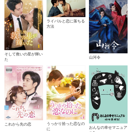
ライバルと恋に落ちる
方法
そして救いの星が輝い
山河令
た
うっかり拾った恋なの
これから先の恋
おんなの幸せマニュア
に