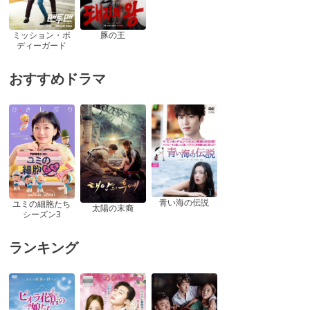
ミッション・ボ
豚の王
ディーガード
おすすめドラマ
青い海の伝説
ユミの細胞たち
太陽の末裔
シーズン3
ランキング