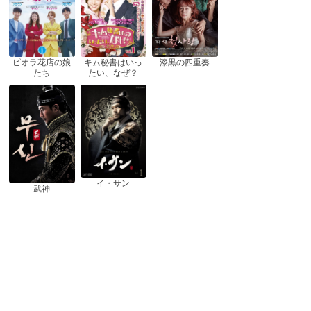
ピオラ花店の娘
漆黒の四重奏
キム秘書はいっ
たち
たい、なぜ？
イ・サン
武神