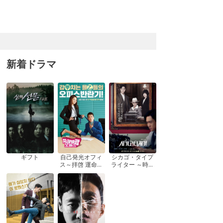
新着ドラマ
ギフト
自己発光オフィ
シカゴ・タイプ
ス～拝啓 運命の
ライター ～時を
女神さま! ～
越えてきみを想
う～