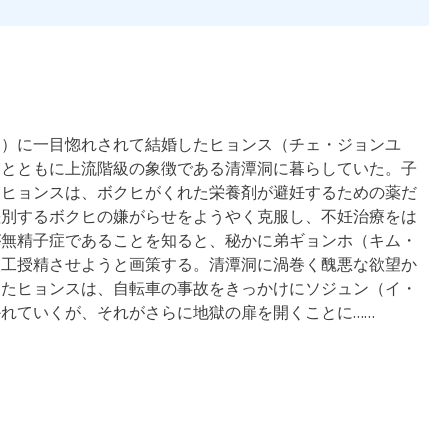
ン）に一目惚れされて結婚したヒョンス（チェ・ジョンユ
）とともに上流階級の象徴である清潭洞に暮らしていた。子
たヒョンスは、ボクヒがくれた栄養剤が避妊するための薬だ
差別するボクヒの嫌がらせをようやく克服し、不妊治療をは
が無精子症であることを知ると、秘かに弟ギョンホ（キム・
人工授精させようと画策する。清潭洞に渦巻く醜悪な欲望か
したヒョンスは、自転車の事故をきっかけにソジュン（イ・
れていくが、それがさらに地獄の扉を開くことに……