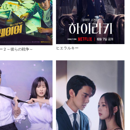
ヒエラルキー
ー２～彼らの戦争～