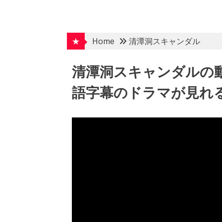
Skip
to
content
★
Home
清潭洞スキャンダル
清潭洞スキャンダルの
語字幕のドラマが見れる