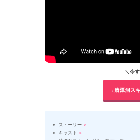
＼今す
→清潭洞ス
ストーリー
キャスト