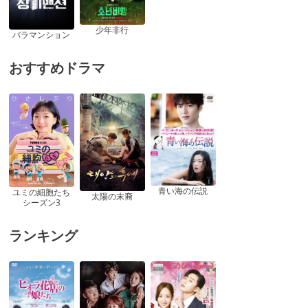
少年非行
バラマンション
おすすめドラマ
青い海の伝説
ユミの細胞たち
太陽の末裔
シーズン3
ランキング