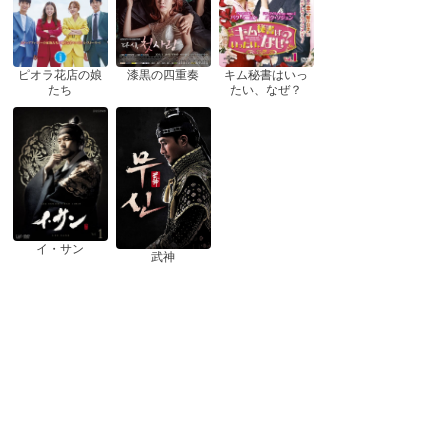
ピオラ花店の娘
漆黒の四重奏
キム秘書はいっ
たち
たい、なぜ？
イ・サン
武神