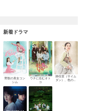
新着ドラマ
師任堂（サイム
ウチに住むオト
野獣の美女コン
ダン）、色の日
コ
シム
記