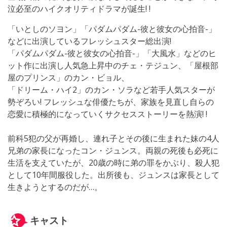
泣必至のハイクオリティドラマが誕生! !
「いとしのソヨン」「パダムパダム-彼と彼女の心拍音-」
などに出演しているフレッシュスター総出演!
「パダムパダム-彼と彼女の心拍音-」「大風水」などのヒ
ット作に出演し人気急上昇中のチェ・テジュン、「屋根部
屋のプリンス」のカン・ビョル、
「ドリーム・ハイ2」のカン・ソラなど若手人気スターが
勢ぞろい! フレッシュな俳優たちが、家族を見直し自らの
恋愛に積極的になっていくサクセスストーリーを熱演! !
前科5犯の父が再婚し、連れ子とその後に生まれた妹の4人
兄弟の家長になったコン・ジュンス。両親の死後も必死に
生活を支えていたが、20歳の時に弟の罪をかぶり、殺人犯
として10年間服役した。出所後も、ジュンスは家長として
生きようとするのだが…。
キャスト