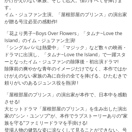
かけがえのない家族、そして恋人。僕のすべてを捧げま
す。
イム・ジュファン主演、「屋根部屋のプリンス」の演出家
が贈る号泣必至の感動作!
「花より男子~Boys Over Flowers」「タムナ~Love the
Island」のイム・ジュファン主演!
「シングルパパは熱愛中」「マジック」など数々の映画・
ドラマに出演し、「タムナ~Love the Island」で一躍スタ
ーとなったイム・ジュファンの除隊後・初出演ドラマ!
除隊前の爽やかな青年のイメージだけでなく、本作ではか
けがえのない家族の為に自分の全てを捧げる、ひたむきで
頼りがいのあるジュンス役を熱演! !
「屋根部屋のプリンス」の演出家が本作で、日本中を感動
させる!
大ヒットドラマ「屋根部屋のプリンス」を生み出した演出
家の“シン・ユンソプ”が、本作でラブストーリーありの“家
族を守る”ファミリードラマを手掛ける!
登場人物の健気な姿に涙なくして見ることができない、号