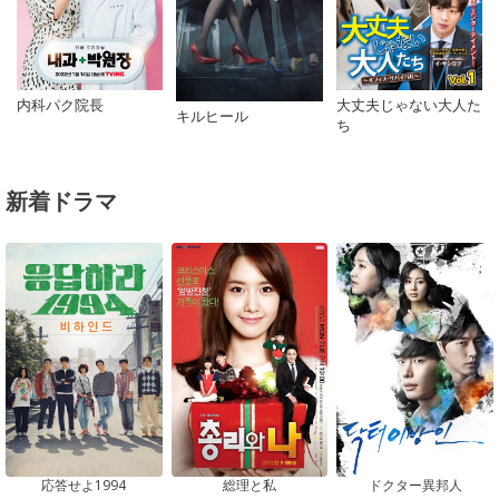
大丈夫じゃない大人た
内科パク院長
キルヒール
ち
新着ドラマ
応答せよ1994
総理と私
ドクター異邦人