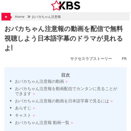
Skip
to
content
★
Home
おバカちゃん注意報
おバカちゃん注意報の動画を配信で無料
視聴しよう日本語字幕のドラマが見れる
よ!
サクセスラブストーリー
PR
目次
おバカちゃん注意報の動画
おバカちゃん注意報を動画配信でカンタンに見ることが
できます
おバカちゃん注意報の動画を日本語字幕で見るには
あらすじ
キャスト
おバカちゃん注意報 動画一覧