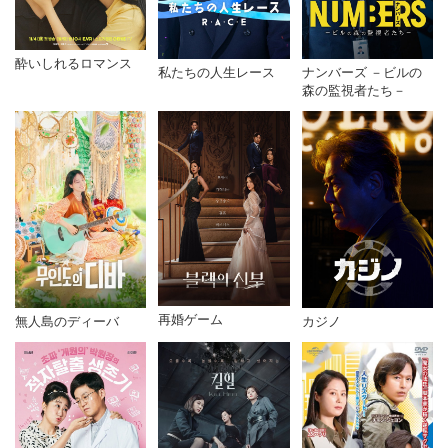
酔いしれるロマンス
私たちの人生レース
ナンバーズ －ビルの
森の監視者たち－
再婚ゲーム
無人島のディーバ
カジノ