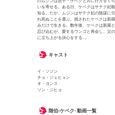
のムジンは息子・ケベクと共に行方をくら
いを寄せる。ある日、ケベクはサテク妃
知る。だが、ムジンはサテク妃の陰謀に
れ死ぬことを選ぶ。残されたケベクは新
みだけで生きる。数年後、ケベクは新羅
忍び込むが、愛するウンゴと再会し、父
に立ち上がる決心をする…。
キャスト
イ・ソジン
チョ・ジェヒョン
オ・ヨンス
ソン・ジヒョ
階伯-ケベク- 動画一覧