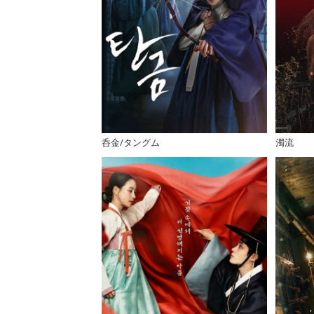
呑金/タングム
濁流