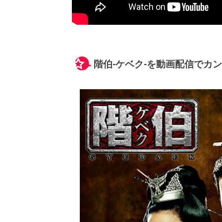
階伯-ケベク-を動画配信でカ