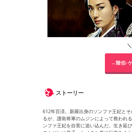
＼
→階伯-
ストーリー
612年百済。新羅出身のソンファ王妃と
るが、護衛将軍のムジンによって救われ
ンファ王妃を自害に追い込んだ。生き延