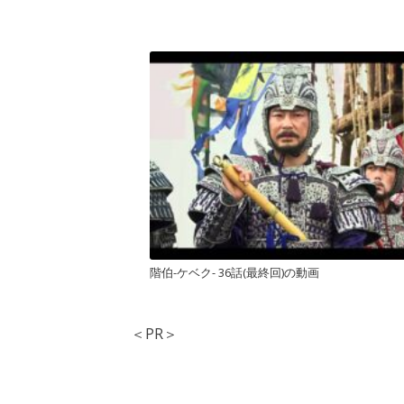
階伯-ケベク- 36話(最終回)の動画
＜PR＞