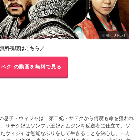
引用元:U-NEXT
無料視聴はこちら／
ケベク-の動画を無料で見る
その息子・ウィジャは、第二妃・サテクから何度も命を狙われ
る。サテク妃はソンファ王妃とムジンを反逆者に仕立て、ソ
びたウィジャは無能なふりをして生きることを決心し、一方