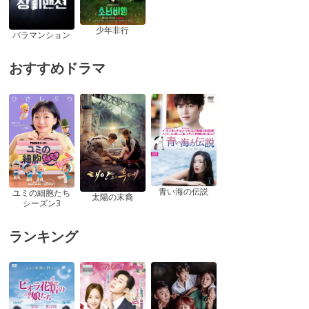
少年非行
バラマンション
おすすめドラマ
青い海の伝説
ユミの細胞たち
太陽の末裔
シーズン3
ランキング