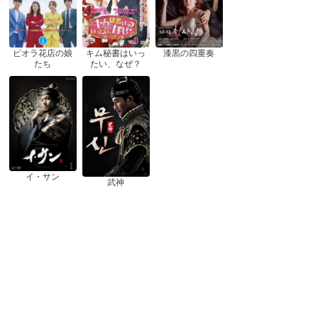
ピオラ花店の娘
漆黒の四重奏
キム秘書はいっ
たち
たい、なぜ？
イ・サン
武神