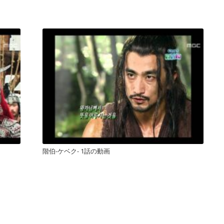
階伯-ケベク- 1話の動画