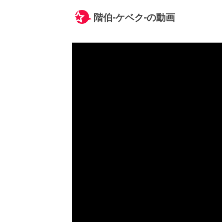
階伯-ケベク-の動画