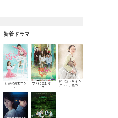
新着ドラマ
師任堂（サイム
ウチに住むオト
野獣の美女コン
ダン）、色の日
コ
シム
記