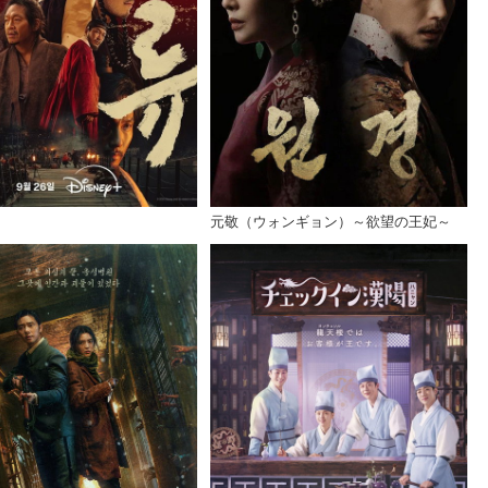
元敬（ウォンギョン）～欲望の王妃～