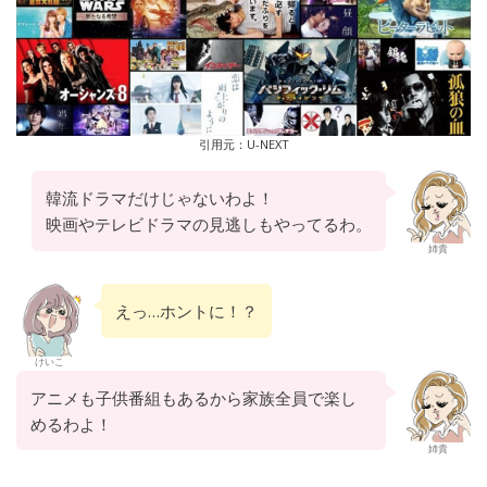
引用元：U-NEXT
韓流ドラマだけじゃないわよ！
映画やテレビドラマの見逃しもやってるわ。
姉貴
えっ…ホントに！？
けいこ
アニメも子供番組もあるから家族全員で楽し
めるわよ！
姉貴