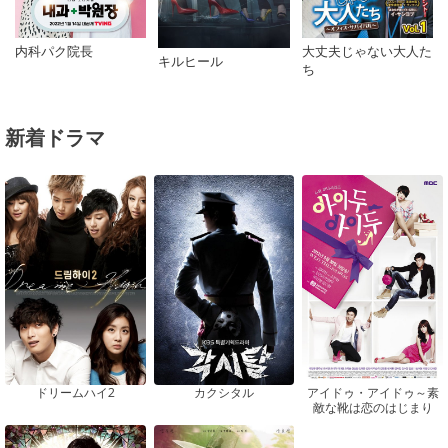
大丈夫じゃない大人た
内科パク院長
キルヒール
ち
新着ドラマ
ドリームハイ2
カクシタル
アイドゥ・アイドゥ～素
敵な靴は恋のはじまり