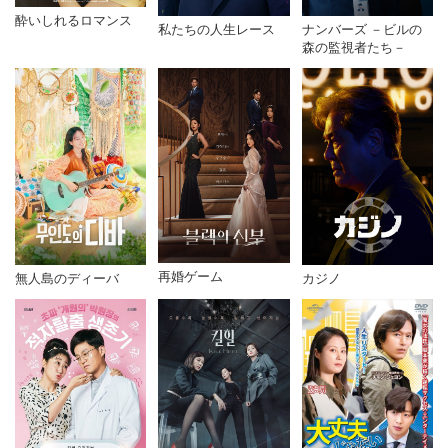
酔いしれるロマンス
私たちの人生レース
ナンバーズ －ビルの
森の監視者たち－
再婚ゲーム
無人島のディーバ
カジノ