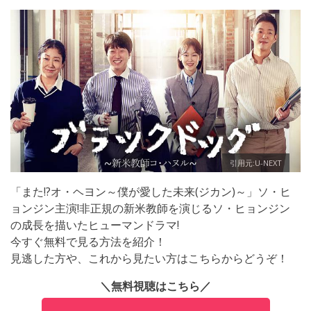
引用元:U-NEXT
「また!?オ・ヘヨン～僕が愛した未来(ジカン)～」ソ・ヒ
ョンジン主演!非正規の新米教師を演じるソ・ヒョンジン
の成長を描いたヒューマンドラマ!
今すぐ無料で見る方法を紹介！
見逃した方や、これから見たい方はこちらからどうぞ！
＼無料視聴はこちら／