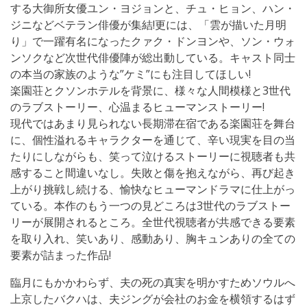
する大御所女優ユン・ヨジョンと、チュ・ヒョン、ハン・
ジニなどベテラン俳優が集結!更には、「雲が描いた月明
り」で一躍有名になったクァク・ドンヨンや、ソン・ウォ
ンソクなど次世代俳優陣が総出動している。キャスト同士
の本当の家族のような”ケミ”にも注目してほしい!
楽園荘とクソンホテルを背景に、様々な人間模様と3世代
のラブストーリー、心温まるヒューマンストーリー!
現代ではあまり見られない長期滞在宿である楽園荘を舞台
に、個性溢れるキャラクターを通じて、辛い現実を目の当
たりにしながらも、笑って泣けるストーリーに視聴者も共
感すること間違いなし。失敗と傷を抱えながら、再び起き
上がり挑戦し続ける、愉快なヒューマンドラマに仕上がっ
ている。本作のもう一つの見どころは3世代のラブストー
リーが展開されるところ。全世代視聴者が共感できる要素
を取り入れ、笑いあり、感動あり、胸キュンありの全ての
要素が詰まった作品!
臨月にもかかわらず、夫の死の真実を明かすためソウルへ
上京したバクハは、夫ジングが会社のお金を横領するはず