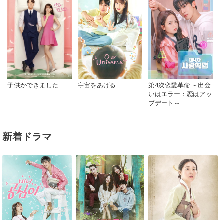
子供ができました
宇宙をあげる
第4次恋愛革命 ～出会
いはエラー：恋はアッ
プデート～
新着ドラマ