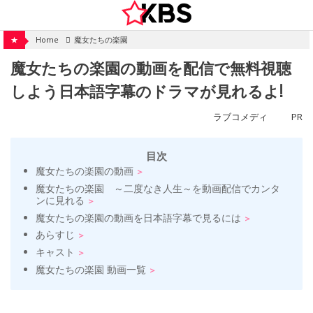
Skip
to
content
★
Home
魔女たちの楽園
魔女たちの楽園の動画を配信で無料視聴
しよう日本語字幕のドラマが見れるよ!
ラブコメディ
PR
目次
魔女たちの楽園の動画
魔女たちの楽園 ～二度なき人生～を動画配信でカンタ
ンに見れる
魔女たちの楽園の動画を日本語字幕で見るには
あらすじ
キャスト
魔女たちの楽園 動画一覧