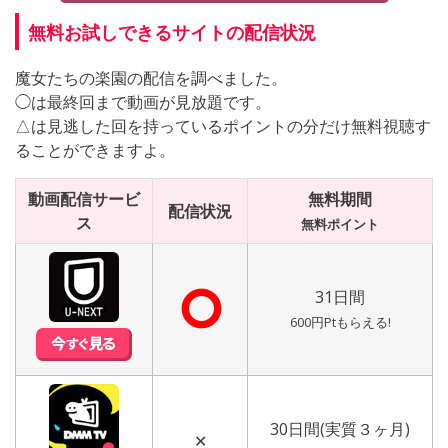
無料お試しできるサイトの配信状況
魔女たちの楽園の配信を調べました。
◯は最終回まで動画が見放題です。
△は見逃した回を持っているポイントの分だけ無料視聴す
ることができますよ。
動画配信サービ
無料期間
配信状況
ス
無料ポイント
⭘
31日間
600円Ptもらえる!
30日間(実質３ヶ月)
✕