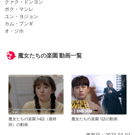
クァク・ドンヨン
ポク・マンレ
ユン・ヨジョン
カム・プンギ
オ・ジホ
魔女たちの楽園 動画一覧
魔女たちの楽園 54話（最終
魔女たちの楽園 1話の動画
回）の動画
更新日：
2023-01-01