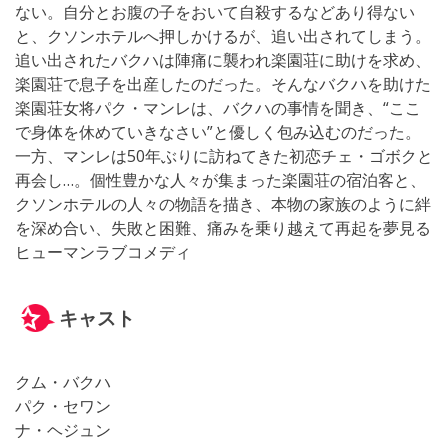
ない。自分とお腹の子をおいて自殺するなどあり得ない
と、クソンホテルへ押しかけるが、追い出されてしまう。
追い出されたバクハは陣痛に襲われ楽園荘に助けを求め、
楽園荘で息子を出産したのだった。そんなバクハを助けた
楽園荘女将パク・マンレは、バクハの事情を聞き、“ここ
で身体を休めていきなさい”と優しく包み込むのだった。
一方、マンレは50年ぶりに訪ねてきた初恋チェ・ゴボクと
再会し…。個性豊かな人々が集まった楽園荘の宿泊客と、
クソンホテルの人々の物語を描き、本物の家族のように絆
を深め合い、失敗と困難、痛みを乗り越えて再起を夢見る
ヒューマンラブコメディ
キャスト
クム・バクハ
パク・セワン
ナ・ヘジュン