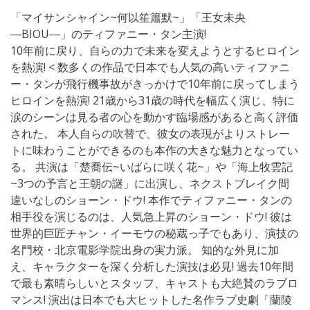
「マイサンシャイン~何以笙簫默~」「王女未央
―BIOU―」のティファニー・タン主演!
10年前に戻り、自らの力で未来を変えようとするヒロイン
を熱演! < 数多くの作品で日本でも人気の高いティファニ
ー・タンが飛行機事故がきっかけで10年前に戻ってしまう
ヒロインを熱演! 21歳から31歳の時代を幅広く演じ、特に
涙のシーンは見る者の心を動かす臨場感があると高く評価
された。 本人自らの吹替で、彼女の表現がよりストレー
トに味わうことができるのも本作の大きな魅力となってい
る。 共演は「楚喬伝~いばらに咲く花~」や「海上牧雲記
~3つの予言と王朝の謎」に出演し、ネクストブレイク間
違いなしのショーン・ドウ! 本作でティファニー・タンの
相手役を演じるのは、人気急上昇のショーン・ドウ! 彼は
世界的巨匠チャン・イーモウの秘蔵っ子でもあり、演技の
名門校・北京電影学院出身の実力派。 知的な外見に加
え、キャラクターを深く分析した演技は必見! 過去10年間
で最も素晴らしいとスタッフ、キャストも大絶賛のラブロ
マンス! 演出は日本でも大ヒットした名作ラブ史劇「蘭陵