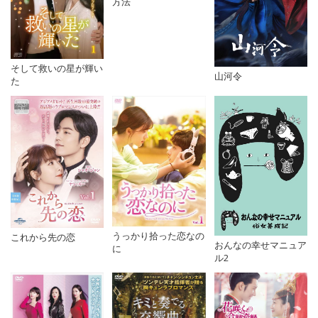
方法
そして救いの星が輝い
山河令
た
うっかり拾った恋なの
これから先の恋
おんなの幸せマニュア
に
ル2