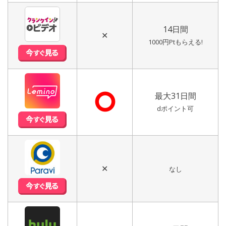
14日間
✕
1000円Ptもらえる!
⭘
最大31日間
dポイント可
✕
なし