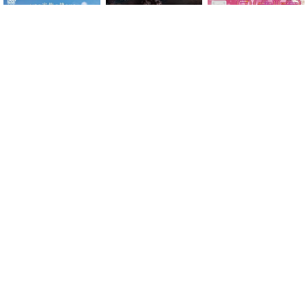
ピオラ花店の娘たち
漆黒の四重奏
キム秘書はいったい、な
ぜ？
イ・サン