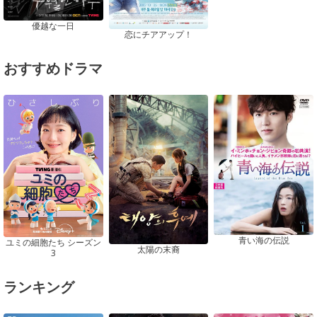
優越な一日
恋にチアアップ！
おすすめドラマ
青い海の伝説
ユミの細胞たち シーズン
太陽の末裔
3
ランキング