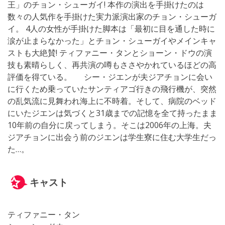
王」のチョン・シューガイ! 本作の演出を手掛けたのは
数々の人気作を手掛けた実力派演出家のチョン・シューガ
イ。 4人の女性が手掛けた脚本は「最初に目を通した時に
涙が止まらなかった」とチョン・シューガイやメインキャ
ストも大絶賛! ティファニー・タンとショーン・ドウの演
技も素晴らしく、再共演の噂もささやかれているほどの高
評価を得ている。 シー・ジエンが夫ジアチョンに会い
に行くため乗っていたサンティアゴ行きの飛行機が、突然
の乱気流に見舞われ海上に不時着。そして、病院のベッド
にいたジエンは気づくと31歳までの記憶を全て持ったまま
10年前の自分に戻ってしまう。そこは2006年の上海。夫
ジアチョンに出会う前のジエンは学生寮に住む大学生だっ
た…。
キャスト
ティファニー・タン