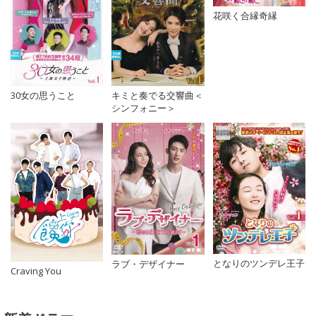
花咲く合縁奇縁
キミと奏でる交響曲＜
30女の思うこと
シンフォニー＞
となりのツンデレ王子
ラブ・デザイナー
Craving You