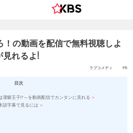
ろ！の動画を配信で無料視聴しよ
見れるよ!
ラブコメディ
PR
目次
潔癖王子!?～を動画配信でカンタンに見れる
本語字幕で見るには