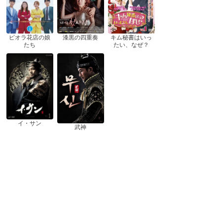
ピオラ花店の娘
漆黒の四重奏
キム秘書はいっ
たち
たい、なぜ？
イ・サン
武神