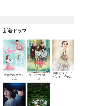
新着ドラマ
師任堂（サイム
ウチに住むオト
野獣の美女コン
ダン）、色の日
コ
シム
記