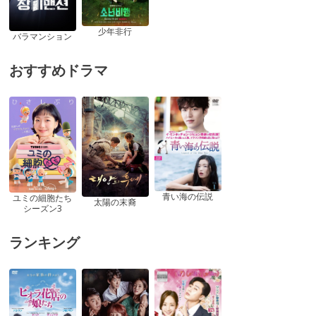
少年非行
バラマンション
おすすめドラマ
青い海の伝説
ユミの細胞たち
太陽の末裔
シーズン3
ランキング