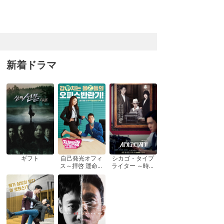
新着ドラマ
ギフト
自己発光オフィ
シカゴ・タイプ
ス～拝啓 運命の
ライター ～時を
女神さま! ～
越えてきみを想
う～