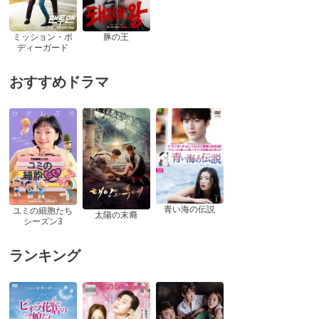
ミッション・ボ
豚の王
ディーガード
おすすめドラマ
青い海の伝説
ユミの細胞たち
太陽の末裔
シーズン3
ランキング