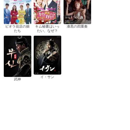
ピオラ花店の娘
漆黒の四重奏
キム秘書はいっ
たち
たい、なぜ？
イ・サン
武神