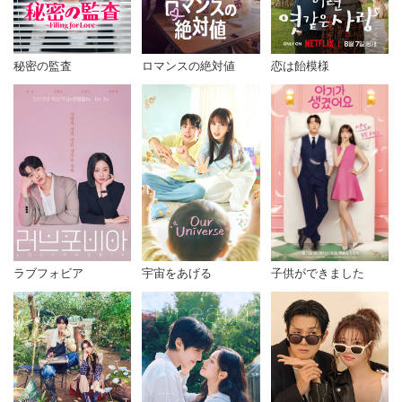
秘密の監査
ロマンスの絶対値
恋は飴模様
宇宙をあげる
子供ができました
ラブフォビア