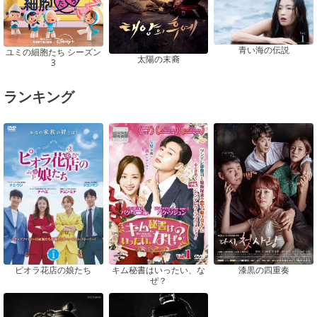
青い海の伝説
ユミの細胞たち シーズン
太陽の末裔
3
ランキング
ピオラ花店の娘たち
漆黒の四重奏
キム秘書はいったい、な
ぜ？