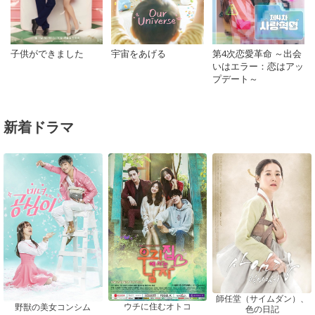
子供ができました
宇宙をあげる
第4次恋愛革命 ～出会
いはエラー：恋はアッ
プデート～
新着ドラマ
師任堂（サイムダン）、
ウチに住むオトコ
野獣の美女コンシム
色の日記