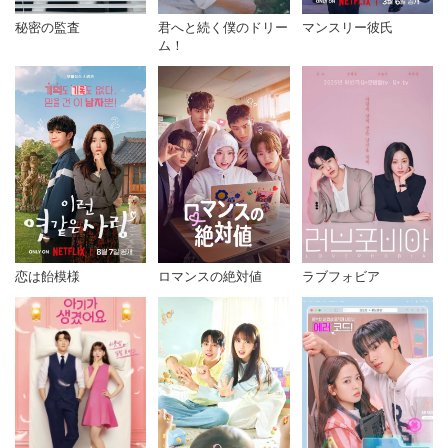
秘密の監査
君へと続く僕のドリー
マンスリー彼氏
ム！
恋は飴模様
ロマンスの絶対値
ラブフォビア