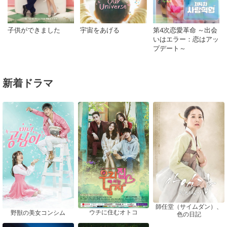
子供ができました
宇宙をあげる
第4次恋愛革命 ～出会
いはエラー：恋はアッ
プデート～
新着ドラマ
師任堂（サイムダン）、
ウチに住むオトコ
野獣の美女コンシム
色の日記