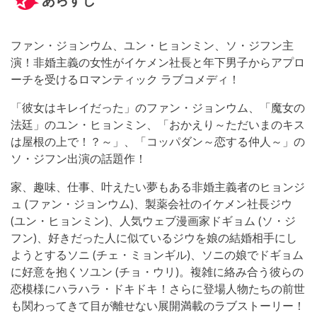
ファン・ジョンウム、ユン・ヒョンミン、ソ・ジフン主
演！非婚主義の女性がイケメン社長と年下男子からアプロ
ーチを受けるロマンティック ラブコメディ！
「彼女はキレイだった」のファン・ジョンウム、「魔女の
法廷」のユン・ヒョンミン、「おかえり～ただいまのキス
は屋根の上で！？～」、「コッパダン～恋する仲人～」の
ソ・ジフン出演の話題作！
家、趣味、仕事、叶えたい夢もある非婚主義者のヒョンジ
ュ (ファン・ジョンウム)、製薬会社のイケメン社長ジウ
(ユン・ヒョンミン)、人気ウェブ漫画家ドギョム (ソ・ジ
フン)、好きだった人に似ているジウを娘の結婚相手にし
ようとするソニ (チェ・ミョンギル)、ソニの娘でドギョム
に好意を抱くソユン (チョ・ウリ)。複雑に絡み合う彼らの
恋模様にハラハラ・ドキドキ！さらに登場人物たちの前世
も関わってきて目が離せない展開満載のラブストーリー！