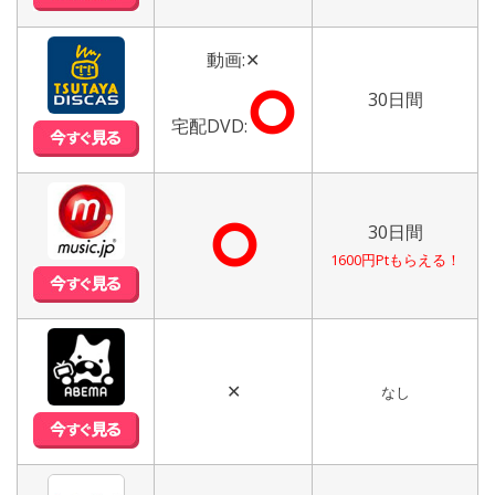
動画:✕
⭘
30日間
宅配DVD:
⭘
30日間
1600円Ptもらえる！
✕
なし