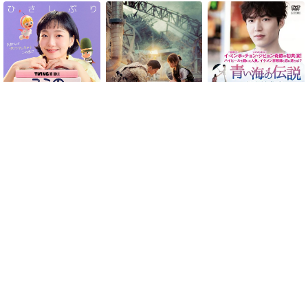
青い海の伝説
ユミの細胞たち シーズン
太陽の末裔
3
ランキング