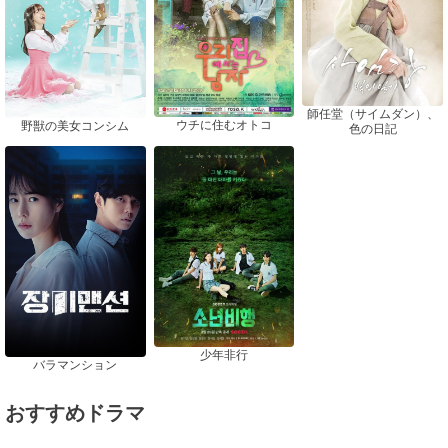
師任堂（サイムダン）、
ウチに住むオトコ
野獣の美女コンシム
色の日記
少年非行
バラマンション
おすすめドラマ