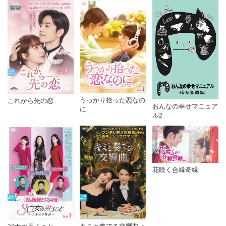
うっかり拾った恋なの
これから先の恋
おんなの幸せマニュア
に
ル2
花咲く合縁奇縁
キミと奏でる交響曲＜