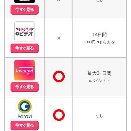
14日間
✕
1000円Ptもらえる!
⭘
最大31日間
dポイント可
⭘
なし