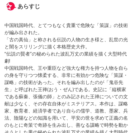
あらすじ
中国戦国時代、とてつもなく貴重で危険な「策謀」の技術
が編み出された。
「古の真仙」と称される伝説の人物の生き様と、乱世の光
と闇をスリリングに描く本格歴史大作。
“伝説の賢者”の秘められた波乱万丈の業績を描く大型時代
劇!
中国戦国時代、王や重臣など強大な権力を持つ人物を自ら
の身を守りつつ懐柔する、非常に有効かつ危険な「策謀・
謀略」の技術があった。それを編み出したのが「鬼谷先
生」と呼ばれた王禅(おう・ぜん)である。史記に「縦横家
である蘇秦、張儀の師」とのみ記された王禅についての文
献は少なく、その存在自体がミステリアス。本作は、謀略
家、教育者、経済学者であり自らの儒学、道教、墨家、兵
法、陰陽などの知識を用いて、平安の世を求めて正義の名
のもとに奇策で奇跡を生み出し、善なる謀略で時勢を動か
そうとした男の秘められた波乱万丈の業績を描く大型時代