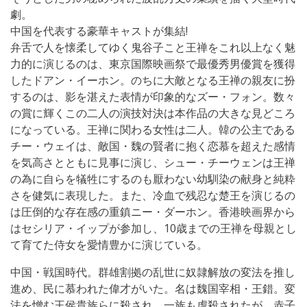
劇。
中国を代表する豪華キャストが集結!
弁舌で人を懐柔してゆく鬼谷子こと王禅をこれ以上なく魅
力的に演じるのは、東京国際映画祭で最優秀男優賞を獲得
したドアン・イーホン。のちに大敵となる王禅の親友に扮
するのは、影を湛えた表情が印象的なズー・フォン。数々
の賞に輝くこの二人の演技対決は本作品の大きな見どころ
になっている。王禅に関わる女性は二人。韓の公主である
チー・ウェイは、敵国・魏の賢者に抱く恋慕を超えた感情
を気高さとともに見事に演じ、シュー・チーウェンは王禅
の為に自らを犠牲にするのも厭わない幼馴染の献身と純粋
さを健気に表現した。また、冷血で残忍な楚王を演じるの
は圧倒的な存在感の重鎮ニー・ダーホン。香港映画界から
はセシリア・イップが参加し、10歳までの王禅を母親とし
て育てた侍女を愛情豊かに演じている。
中国・戦国時代。群雄割拠の乱世に奴隷解放の変法を推し
進め、民に慕われた偉才がいた。名は魏国宰相・王錯。変
法を憎む王侯貴族らに殺され、一族も虐殺されたが、赤子