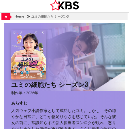
Skip
to
content
★
Home
ユミの細胞たち シーズン3
ユミの細胞たち シーズン3
制作年：2026年
あらすじ
人気ウェブ小説作家として成功したユミ。しかし、その穏
やかな日常に、どこか物足りなさを感じていた。そんな彼
女の前に、常識知らずの新人担当者スンロクが現れ、怒り
をはじめとした感情が再び動き出す。さらに最悪な出張の