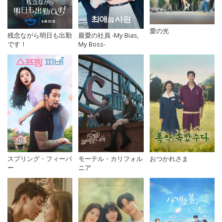
愛の光
残念ながら明日も出勤
最愛の社員 -My Bias,
です！
My Boss-
スプリング・フィーバ
モーテル・カリフォル
おつかれさま
ー
ニア