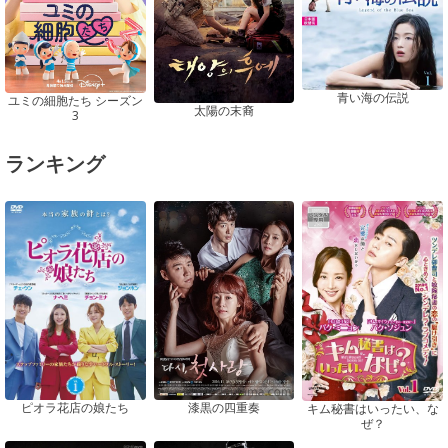
青い海の伝説
ユミの細胞たち シーズン
太陽の末裔
3
ランキング
ピオラ花店の娘たち
漆黒の四重奏
キム秘書はいったい、な
ぜ？