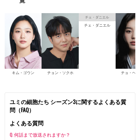
チェ・ダニエル
チェ・ダニエル
キム・ゴウン
チョン・ソクホ
チョ・ヘジ
ユミの細胞たち シーズン3に関するよくある質
問（FAQ）
よくある質問
Q. 何話まで放送されますか？