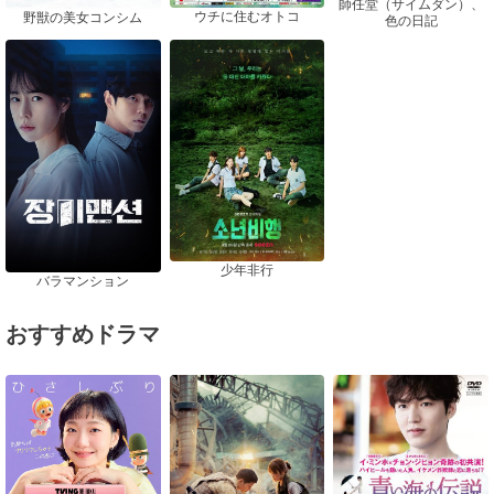
師任堂（サイムダン）、
ウチに住むオトコ
野獣の美女コンシム
色の日記
少年非行
バラマンション
おすすめドラマ