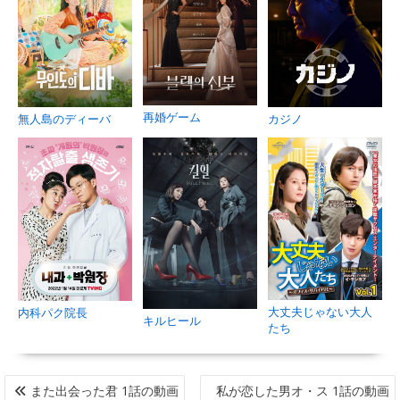
再婚ゲーム
無人島のディーバ
カジノ
大丈夫じゃない大人
内科パク院長
キルヒール
たち
投
また出会った君 1話の動画
私が恋した男オ・ス 1話の動画