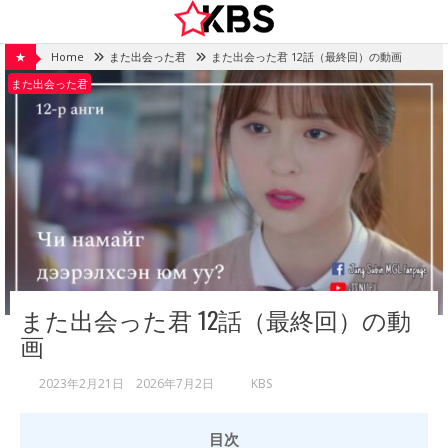
Skip
to
content
★
Home
また出会った君
また出会った君 12話（最終回）の動画
また出会った君
また出会った君 12話（最終回）の動
画
2023年2月21日
2026年7月2日
KBS
目次