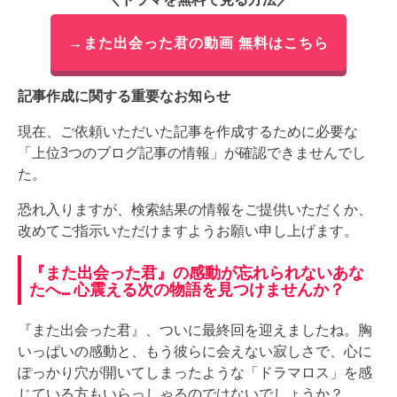
→また出会った君の動画 無料はこちら
記事作成に関する重要なお知らせ
現在、ご依頼いただいた記事を作成するために必要な
「上位3つのブログ記事の情報」が確認できませんでし
た。
恐れ入りますが、検索結果の情報をご提供いただくか、
改めてご指示いただけますようお願い申し上げます。
『また出会った君』の感動が忘れられないあな
たへ… 心震える次の物語を見つけませんか？
『また出会った君』、ついに最終回を迎えましたね。胸
いっぱいの感動と、もう彼らに会えない寂しさで、心に
ぽっかり穴が開いてしまったような「ドラマロス」を感
じている方もいらっしゃるのではないでしょうか？