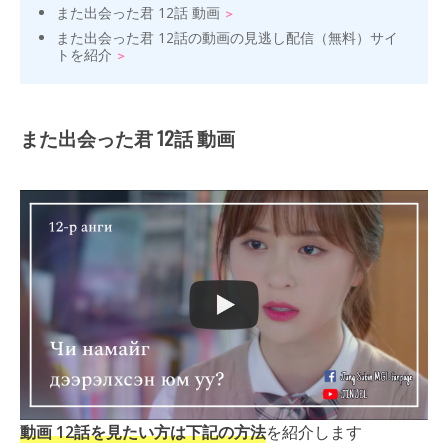
また出会った君 12話 動画
また出会った君 12話の動画の見逃し配信（無料）サイ
トを紹介
また出会った君 12話 動画
動画 12話を見たい方は下記の方法
を紹介します