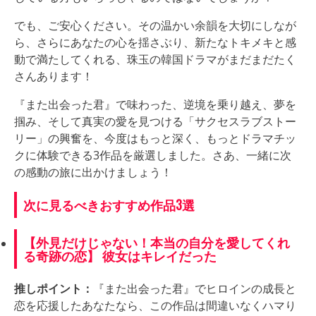
でも、ご安心ください。その温かい余韻を大切にしなが
ら、さらにあなたの心を揺さぶり、新たなトキメキと感
動で満たしてくれる、珠玉の韓国ドラマがまだまだたく
さんあります！
『また出会った君』で味わった、逆境を乗り越え、夢を
掴み、そして真実の愛を見つける「サクセスラブストー
リー」の興奮を、今度はもっと深く、もっとドラマチッ
クに体験できる3作品を厳選しました。さあ、一緒に次
の感動の旅に出かけましょう！
次に見るべきおすすめ作品3選
【外見だけじゃない！本当の自分を愛してくれ
る奇跡の恋】 彼女はキレイだった
推しポイント：
『また出会った君』でヒロインの成長と
恋を応援したあなたなら、この作品は間違いなくハマり