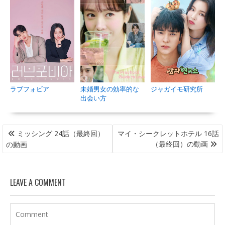
未婚男女の効率的な
ジャガイモ研究所
ラブフォビア
出会い方
投
ミッシング 24話（最終回）
マイ・シークレットホテル 16話
稿
（最終回）の動画
の動画
ナ
ビ
LEAVE A COMMENT
ゲ
ー
シ