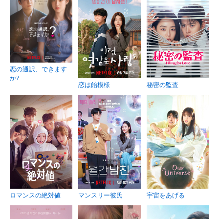
恋の通訳、できます
か?
恋は飴模様
秘密の監査
ロマンスの絶対値
マンスリー彼氏
宇宙をあげる