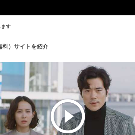
します
（無料）サイトを紹介