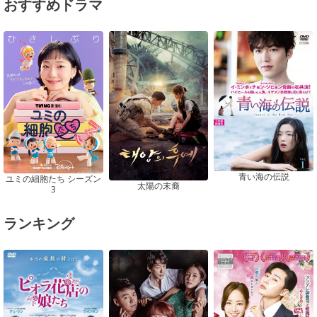
おすすめドラマ
青い海の伝説
ユミの細胞たち シーズン
太陽の末裔
3
ランキング