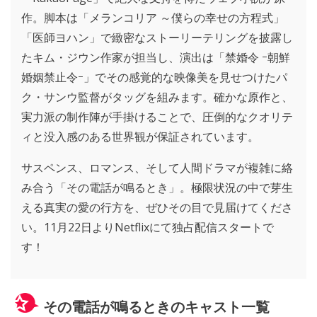
作。脚本は「メランコリア ～僕らの幸せの方程式」
「医師ヨハン」で緻密なストーリーテリングを披露し
たキム・ジウン作家が担当し、演出は「禁婚令 ｰ朝鮮
婚姻禁止令ｰ」でその感覚的な映像美を見せつけたパ
ク・サンウ監督がタッグを組みます。確かな原作と、
実力派の制作陣が手掛けることで、圧倒的なクオリテ
ィと没入感のある世界観が保証されています。
サスペンス、ロマンス、そして人間ドラマが複雑に絡
み合う「その電話が鳴るとき」。極限状況の中で芽生
える真実の愛の行方を、ぜひその目で見届けてくださ
い。11月22日よりNetflixにて独占配信スタートで
す！
その電話が鳴るときのキャスト一覧