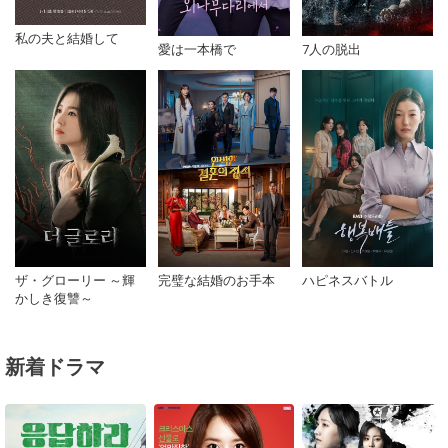
私の夫と結婚して
愛は一本橋で
7人の脱出
ザ・グローリー ～輝
完璧な結婚のお手本
ハピネスバトル
かしき復讐～
新着ドラマ