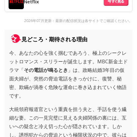
Netflix
2026年07月更新：最新の配信状況は各サイトでご確認ください。
見どころ・期待される理由
今、あなたの心を強く掴むであろう、極上のシークレ
ットロマンス・スリラーが誕生します。MBC新金土ド
ラマ「
その電話が鳴るとき
」は、政略結婚3年目の仮
面夫婦が、突然の脅迫電話をきっかけに、復讐、秘
密、欺瞞が渦巻く危険な運命に巻き込まれていく物語
です。
大統領府報道官という重責を担う夫と、手話を使う繊
細な妻。この一見完璧に見える夫婦関係の裏には、互
いへの疑念と冷え切った心が隠されています。しか
し、誘拐犯からの脅迫という極限状況の中で、彼らは