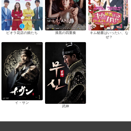
ピオラ花店の娘たち
漆黒の四重奏
キム秘書はいったい、な
ぜ？
イ・サン
武神