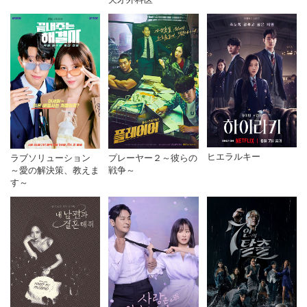
ヒエラルキー
ラブソリューション
プレーヤー２～彼らの
～愛の解決策、教えま
戦争～
す～