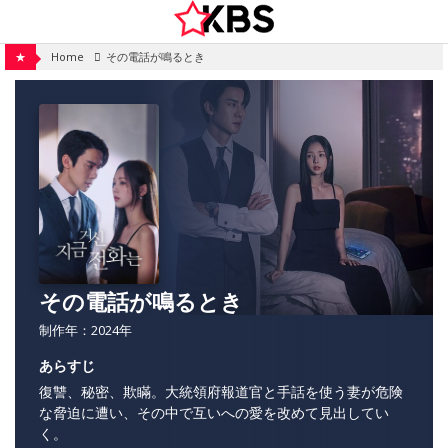
Skip
to
content
★
Home
その電話が鳴るとき
その電話が鳴るとき
制作年：2024年
あらすじ
復讐、秘密、欺瞞。大統領府報道官と手話を使う妻が危険
な脅迫に遭い、その中で互いへの愛を改めて見出してい
く。