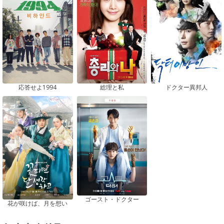
応答せよ1994
総理と私
ドクター異邦人
ゴースト・ドクター
花が咲けば、月を想い