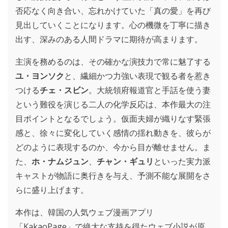
否応なく向き合い、忘れかけていた「真の愛」を再び
見出していくことになります。心の機微を丁寧に描き
出す、深みのある人間ドラマに期待が高まります。
主演を務めるのは、その確かな演技力で常に魅了する
ユ・ヨンソク
と、繊細かつ力強い表現で観る者を惹き
つける
チェ・スビン
。大統領府報道官と手話を使う妻
という難役を演じる二人の化学反応は、本作最大の注
目ポイントとなるでしょう。仮面夫婦が織りなす緊張
感と、徐々に変化していく感情の揺れ動きを、彼らが
どのように表現するのか、今から目が離せません。ま
た、
ホ・ナムジュン
、
チャン・ギュリ
といった実力派
キャストが物語に奥行きを与え、予測不能な展開をさ
らに盛り上げます。
本作は、韓国の人気ウェブ漫画アプリ
「KakaoPage」で絶大な支持を得たウェブ小説が原