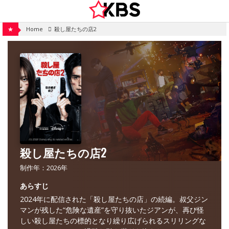
Skip
to
content
★
Home
殺し屋たちの店2
殺し屋たちの店2
制作年：2026年
あらすじ
2024年に配信された「殺し屋たちの店」の続編。叔父ジン
マンが残した“危険な遺産”を守り抜いたジアンが、再び怪
しい殺し屋たちの標的となり繰り広げられるスリリングな