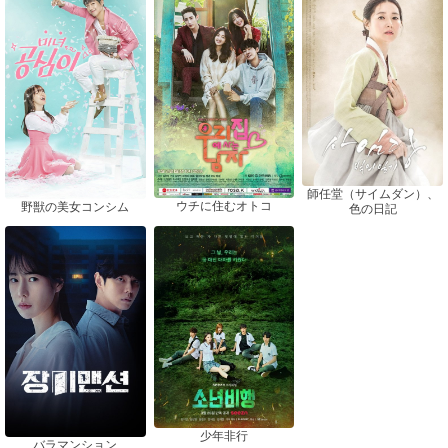
師任堂（サイムダン）、
ウチに住むオトコ
野獣の美女コンシム
色の日記
少年非行
バラマンション