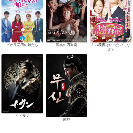
ピオラ花店の娘たち
漆黒の四重奏
キム秘書はいったい、な
ぜ？
イ・サン
武神