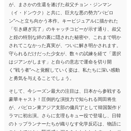
が、まさかの生還を遂げた叔父チョン・ジンマン
（イ・ドンウク）と共に、巨大な悪の勢力“パビロ
ン”へと立ち向かう本作。キービジュアルに描かれた
「引き継ぎ完了」のキャッチコピーが示す通り、叔父
と姪の特別な絆の裏に隠された秘密や、これまで明か
されてこなかった真実が、ついに解き明かされます。
守られるだけだった少女が、数々の試練を経て「選択
はジアンがします」と自らの意志で運命を切り開
く“戦う者”へと覚醒していく姿は、私たちに深い感動
と勇気を与えることでしょう。
そして、今シーズン最大の注目は、日本から参戦する
豪華キャスト！圧倒的な演技力で知られる岡田将生
が、パビロン東アジア支部の傭兵“J”として韓国製作ド
ラマに初出演。さらに玄理もキュー役で登場し、日韓
のトップランナーたちが織りなす化学反応は、物語に