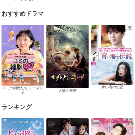
おすすめドラマ
青い海の伝説
ユミの細胞たち シーズン
太陽の末裔
3
ランキング