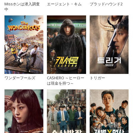
Missホンは潜入調査
エージェント・キム
ブラッドハウンド2
中
ワンダーフールズ
CASHERO ～ヒーロー
トリガー
は現金を持つ～