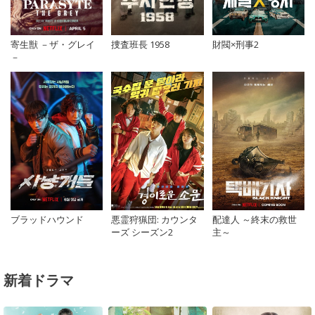
寄生獣 －ザ・グレイ
捜査班長 1958
財閥×刑事2
－
ブラッドハウンド
悪霊狩猟団: カウンタ
配達人 ～終末の救世
ーズ シーズン2
主～
新着ドラマ