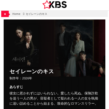
Skip
to
content
★
Home
セイレーンのキス
セイレーンのキス
制作年：2026年
あらすじ
彼女に惹かれずにはいられない。愛したら死ぬ。保険詐欺
を追う一人の男が、容疑者として疑われる一人の女を執拗
に追い詰めることから始まる、致命的なロマンスリラー。