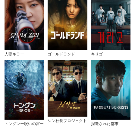
人妻キラー
ゴールドランド
キリゴ
シン社長プロジェクト
トングンー呪いの宮ー
捏造された都市