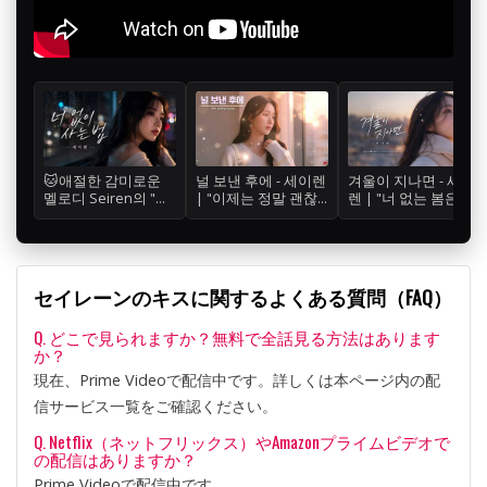
🐱애절한 감미로운
널 보낸 후에 - 세이렌
겨울이 지나면 - 세이
멜로디 Seiren의 "너
| "이제는 정말 괜찮
렌 | "너 없는 봄은 올
없이 사는 법" 눈물 주
아.." 아픈 시간을 지
수 없나 봐.." 눈 내리
의😭
나 나를 안아주기 시
는 창가에서 부르는
작한 이별 뒷이야기
시린 그리움 ❄️🥀
🌿☕
セイレーンのキスに関するよくある質問（FAQ）
Q. どこで見られますか？無料で全話見る方法はあります
か？
現在、Prime Videoで配信中です。詳しくは本ページ内の配
信サービス一覧をご確認ください。
Q. Netflix（ネットフリックス）やAmazonプライムビデオで
の配信はありますか？
Prime Videoで配信中です。