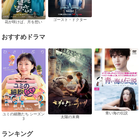
ゴースト・ドクター
花が咲けば、月を想い
おすすめドラマ
青い海の伝説
ユミの細胞たち シーズン
太陽の末裔
3
ランキング