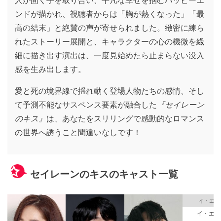
人が固く手を取り合い、平凡な幸せを掴むハッピーエ
ンドが描かれ、視聴者からは「胸が熱くなった」「最
高の結末」と絶賛の声が寄せられました。緻密に練ら
れたストーリー展開と、キャラクターの心の機微を繊
細に描き出す演出は、一度見始めたら止まらない没入
感を生み出します。
愛と死の境界線で揺れ動く登場人物たちの感情、そし
て予測不能なサスペンス要素が融合した
『セイレーン
のキス』
は、あなたをスリリングで感動的なロマンス
の世界へ誘うこと間違いなしです！
セイレーンのキスのキャスト一覧
イ・エリ
イ・エリ