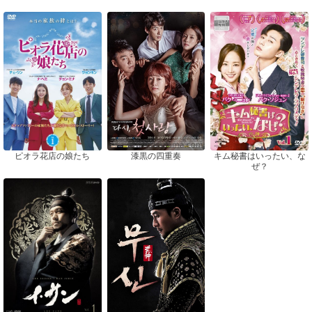
ピオラ花店の娘たち
漆黒の四重奏
キム秘書はいったい、な
ぜ？