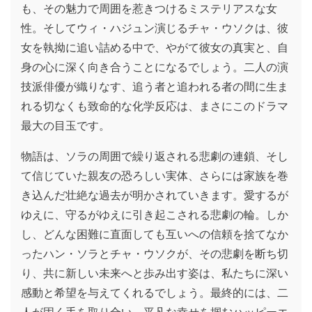
も、その魅力で周囲を惹きつけるミステリアスな女
性。そしてウィ・ハジュン演じるチャ・ウソクは、彼
女を執拗に追い詰める中で、やがて彼女の真実と、自
身の心に深く向き合うことになるでしょう。二人の演
技派俳優が織りなす、追う者と追われる者の間に生ま
れる切なくも致命的な化学反応は、まさにこのドラマ
最大の目玉です。
物語は、ソラの周囲で繰り返される悲劇の連鎖、そし
て信じていた親友の恐ろしい実体、さらには家族を巻
き込んだ壮絶な過去が明かされていきます。愛するが
ゆえに、守るがゆえに引き起こされる悲劇の輪。しか
し、どんな困難に直面しても互いへの信頼を捨てなか
ったハン・ソラとチャ・ウソクが、その悲劇を断ち切
り、共に新しい未来へと歩み出す姿は、私たちに深い
感動と希望を与えてくれるでしょう。最終的には、二