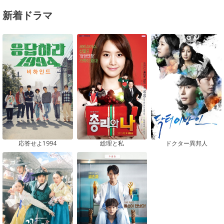
新着ドラマ
応答せよ1994
総理と私
ドクター異邦人