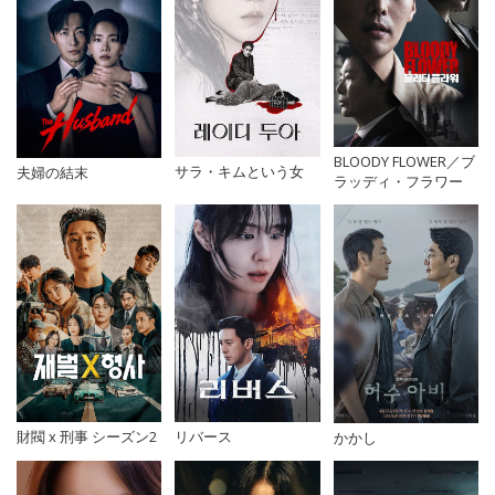
BLOODY FLOWER／ブ
サラ・キムという女
夫婦の結末
ラッディ・フラワー
財閥 x 刑事 シーズン2
リバース
かかし