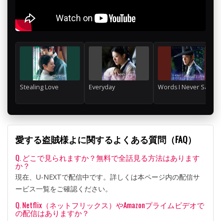
Stealing Love
Everyday
Words I Never Said
愛する盗賊様よに関するよくある質問（FAQ）
Q. どこで見られますか？無料で全話見る方法はあります
か？
現在、U-NEXTで配信中です。詳しくは本ページ内の配信サ
ービス一覧をご確認ください。
Q. Netflix（ネットフリックス）やAmazonプライムビデオで
の配信はありますか？