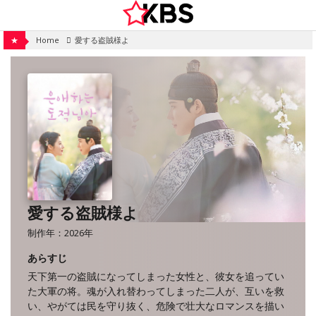
Skip
to
content
★
Home
愛する盗賊様よ
愛する盗賊様よ
制作年：2026年
あらすじ
天下第一の盗賊になってしまった女性と、彼女を追ってい
た大軍の将。魂が入れ替わってしまった二人が、互いを救
い、やがては民を守り抜く、危険で壮大なロマンスを描い