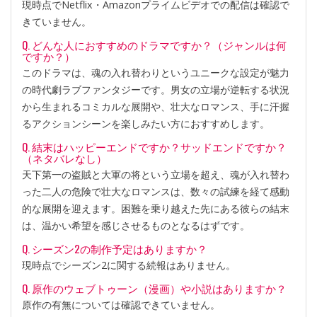
現時点でNetflix・Amazonプライムビデオでの配信は確認で
きていません。
Q. どんな人におすすめのドラマですか？（ジャンルは何
ですか？）
このドラマは、魂の入れ替わりというユニークな設定が魅力
の時代劇ラブファンタジーです。男女の立場が逆転する状況
から生まれるコミカルな展開や、壮大なロマンス、手に汗握
るアクションシーンを楽しみたい方におすすめします。
Q. 結末はハッピーエンドですか？サッドエンドですか？
（ネタバレなし）
天下第一の盗賊と大軍の将という立場を超え、魂が入れ替わ
った二人の危険で壮大なロマンスは、数々の試練を経て感動
的な展開を迎えます。困難を乗り越えた先にある彼らの結末
は、温かい希望を感じさせるものとなるはずです。
Q. シーズン2の制作予定はありますか？
現時点でシーズン2に関する続報はありません。
Q. 原作のウェブトゥーン（漫画）や小説はありますか？
原作の有無については確認できていません。