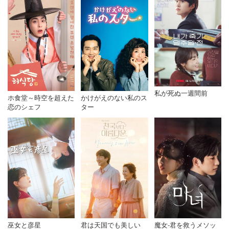
私が死ぬ一週間前
ホ食堂～時空を超えた
かけがえのない私のス
恋のシェフ
ター
巫女と彦星
君は天国でも美しい
魔女-君を救うメソッ