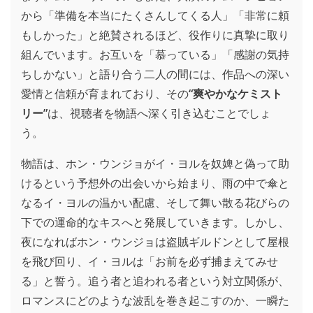
から「準備を本当にたくさんしてくる人」「非常に頼
もしかった」と絶賛されるほど、役作りに真摯に取り
組んでいます。お互いを「慕っている」「感謝の気持
ちしかない」と語り合う二人の間には、作品への深い
愛情と信頼が育まれており、その
“爽やかなケミスト
リー”
は、視聴者を物語へ深く引き込むことでしょ
う。
物語は、ホン・ウンジョがイ・ヨルを奴婢と偽って助
けるという予想外の出会いから始まり、雨の中で傘と
なるイ・ヨルの温かい配慮、そして舞い散る花びらの
下での運命的なキスへと発展していきます。しかし、
夜になればホン・ウンジョは盗賊ギルドンとして屋根
を飛び回り、イ・ヨルは「お前を必ず捕まえてみせ
る」と誓う。追う者と追われる者という対立関係が、
ロマンスにどのような波乱を巻き起こすのか、一瞬た