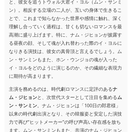
と、彼女を追うトウォル大君イ・ヨル（ムン・サンミ
ン）。相反する立場の二人が、互いの身体で生きるこ
とで、これまで知らなかった世界や感情に触れ、深く
理解し合っていく過程は、甘くも切ないロマンスを最
高潮に盛り上げます。特に、ナム・ジヒョンが披露す
る昼夜の顔、そして魂が入れ替わった際のイ・ヨルに
なりきる演技は、彼女の真骨頂と言えるでしょう。ム
ン・サンミンもまた、ホン・ウンジョの魂が入った
イ・ヨルをどのように演じるのか、その繊細な表現力
に期待が高まります。
主演を務めるのは、時代劇ロマンスに定評のある
ナ
ム・ジヒョン
と、次世代スターとして注目を集める
ム
ン・サンミン
。ナム・ジヒョンは「100日の郎君様」
以来の時代劇出演となり、その韓服姿と安定した演技
力で再び“ヒットメーカー”の呼び声高い存在感を放ち
ます。ムン・サンミンもまた、共演のナム・ジヒョン