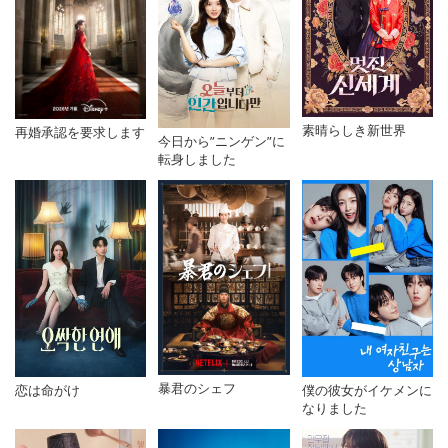
素晴らしき新世界
再婚承認を要求します
今日から”ニンゲン”に
転身しました
暴君のシェフ
恋は命がけ
僕の彼女がイケメンに
なりました